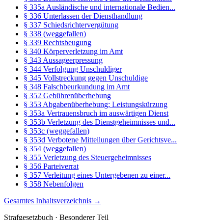
§ 335a Ausländische und internationale Bedien...
§ 336 Unterlassen der Diensthandlung
§ 337 Schiedsrichtervergütung
§ 338 (weggefallen)
§ 339 Rechtsbeugung
§ 340 Körperverletzung im Amt
§ 343 Aussageerpressung
§ 344 Verfolgung Unschuldiger
§ 345 Vollstreckung gegen Unschuldige
§ 348 Falschbeurkundung im Amt
§ 352 Gebührenüberhebung
§ 353 Abgabenüberhebung; Leistungskürzung
§ 353a Vertrauensbruch im auswärtigen Dienst
§ 353b Verletzung des Dienstgeheimnisses und...
§ 353c (weggefallen)
§ 353d Verbotene Mitteilungen über Gerichtsve...
§ 354 (weggefallen)
§ 355 Verletzung des Steuergeheimnisses
§ 356 Parteiverrat
§ 357 Verleitung eines Untergebenen zu einer...
§ 358 Nebenfolgen
Gesamtes Inhaltsverzeichnis →
Strafgesetzbuch · Besonderer Teil