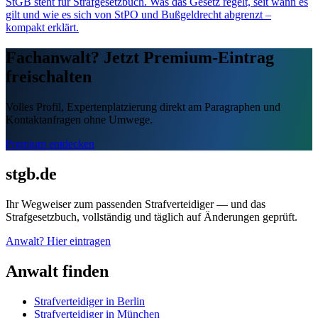
StGB steht für Strafgesetzbuch. Was das Gesetz regelt, seit wann es
gilt und wie es sich von StPO und Bußgeldrecht abgrenzt –
kompakt erklärt.
Fachanwalt? Jetzt Premium-Eintrag
freischalten
Volles Profil, Expertenplatzierung direkt am Paragraphen und
Kontaktanfragen ohne Umwege.
Premium entdecken
stgb.de
Ihr Wegweiser zum passenden Strafverteidiger — und das
Strafgesetzbuch, vollständig und täglich auf Änderungen geprüft.
Anwalt? Hier eintragen
Anwalt finden
Strafverteidiger in Berlin
Strafverteidiger in München