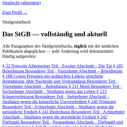
Strafrecht (allgemein)
Zum Profil →
Strafgesetzbuch
Das StGB — vollständig und aktuell
Alle Paragraphen des Strafgesetzbuchs,
täglich
mit der amtlichen
Publikation abgeglichen — jede Änderung wird dokumentiert.
Häufig aufgerufen:
§ 32
Notwehr
Allgemeiner Teil · Zweiter Abschnitt – Die Tat
§ 185
Beleidigung
Besonderer Teil · Vierzehnter Abschnitt – Beleidigung
§ 188
Gegen Personen des politischen Lebens gerichtete
Beleidigung, üble Nachrede und Verleumdung
Besonderer Teil ·
Vierzehnter Abschnitt – Beleidigung
§ 211
Mord
Besonderer Teil ·
Sechzehnter Abschnitt – Straftaten gegen das Leben
§ 223
Körperverletzung
Besonderer Teil · Siebzehnter Abschnitt –
Straftaten gegen die körperliche Unversehrtheit
§ 240
Nötigung
Besonderer Teil · Achtzehnter Abschnitt – Straftaten gegen die
persönliche Freiheit
§ 241
Bedrohung
Besonderer Teil · Achtzehnter
Abschnitt – Straftaten gegen die persönliche Freiheit
§ 242
Diebstahl
Besonderer Teil · Neunzehnter Abschnitt – Diebstahl und