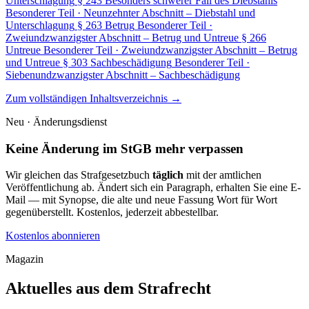
Unterschlagung
§ 243
Besonders schwerer Fall des Diebstahls
Besonderer Teil · Neunzehnter Abschnitt – Diebstahl und
Unterschlagung
§ 263
Betrug
Besonderer Teil ·
Zweiundzwanzigster Abschnitt – Betrug und Untreue
§ 266
Untreue
Besonderer Teil · Zweiundzwanzigster Abschnitt – Betrug
und Untreue
§ 303
Sachbeschädigung
Besonderer Teil ·
Siebenundzwanzigster Abschnitt – Sachbeschädigung
Zum vollständigen Inhaltsverzeichnis →
Neu · Änderungsdienst
Keine Änderung im StGB mehr verpassen
Wir gleichen das Strafgesetzbuch
täglich
mit der amtlichen
Veröffentlichung ab. Ändert sich ein Paragraph, erhalten Sie eine E-
Mail — mit Synopse, die alte und neue Fassung Wort für Wort
gegenüberstellt. Kostenlos, jederzeit abbestellbar.
Kostenlos abonnieren
Magazin
Aktuelles aus dem Strafrecht