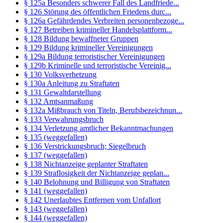
§ 125a Besonders schwerer Fall des Landfriede...
§ 126 Störung des öffentlichen Friedens durc...
§ 126a Gefährdendes Verbreiten personenbezoge...
§ 127 Betreiben krimineller Handelsplattform...
§ 128 Bildung bewaffneter Gruppen
§ 129 Bildung krimineller Vereinigungen
§ 129a Bildung terroristischer Vereinigungen
§ 129b Kriminelle und terroristische Vereinig...
§ 130 Volksverhetzung
§ 130a Anleitung zu Straftaten
§ 131 Gewaltdarstellung
§ 132 Amtsanmaßung
§ 132a Mißbrauch von Titeln, Berufsbezeichnun...
§ 133 Verwahrungsbruch
§ 134 Verletzung amtlicher Bekanntmachungen
§ 135 (weggefallen)
§ 136 Verstrickungsbruch; Siegelbruch
§ 137 (weggefallen)
§ 138 Nichtanzeige geplanter Straftaten
§ 139 Straflosigkeit der Nichtanzeige geplan...
§ 140 Belohnung und Billigung von Straftaten
§ 141 (weggefallen)
§ 142 Unerlaubtes Entfernen vom Unfallort
§ 143 (weggefallen)
§ 144 (weggefallen)