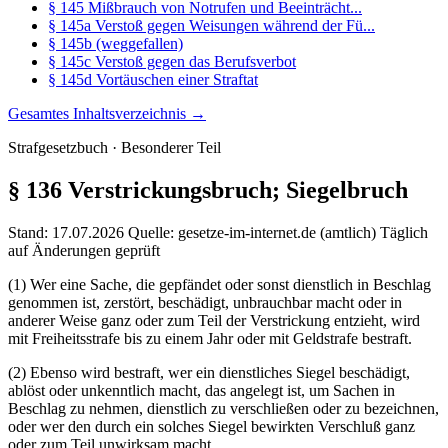
§ 145 Mißbrauch von Notrufen und Beeinträcht...
§ 145a Verstoß gegen Weisungen während der Fü...
§ 145b (weggefallen)
§ 145c Verstoß gegen das Berufsverbot
§ 145d Vortäuschen einer Straftat
Gesamtes Inhaltsverzeichnis →
Strafgesetzbuch · Besonderer Teil
§ 136
Verstrickungsbruch; Siegelbruch
Stand: 17.07.2026
Quelle: gesetze-im-internet.de (amtlich)
Täglich
auf Änderungen geprüft
(1) Wer eine Sache, die gepfändet oder sonst dienstlich in Beschlag
genommen ist, zerstört, beschädigt, unbrauchbar macht oder in
anderer Weise ganz oder zum Teil der Verstrickung entzieht, wird
mit Freiheitsstrafe bis zu einem Jahr oder mit Geldstrafe bestraft.
(2) Ebenso wird bestraft, wer ein dienstliches Siegel beschädigt,
ablöst oder unkenntlich macht, das angelegt ist, um Sachen in
Beschlag zu nehmen, dienstlich zu verschließen oder zu bezeichnen,
oder wer den durch ein solches Siegel bewirkten Verschluß ganz
oder zum Teil unwirksam macht.