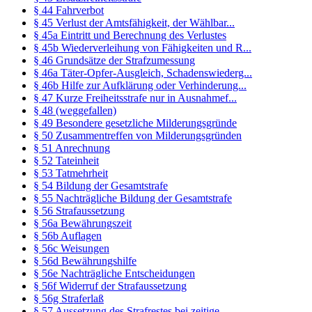
§ 44 Fahrverbot
§ 45 Verlust der Amtsfähigkeit, der Wählbar...
§ 45a Eintritt und Berechnung des Verlustes
§ 45b Wiederverleihung von Fähigkeiten und R...
§ 46 Grundsätze der Strafzumessung
§ 46a Täter-Opfer-Ausgleich, Schadenswiederg...
§ 46b Hilfe zur Aufklärung oder Verhinderung...
§ 47 Kurze Freiheitsstrafe nur in Ausnahmef...
§ 48 (weggefallen)
§ 49 Besondere gesetzliche Milderungsgründe
§ 50 Zusammentreffen von Milderungsgründen
§ 51 Anrechnung
§ 52 Tateinheit
§ 53 Tatmehrheit
§ 54 Bildung der Gesamtstrafe
§ 55 Nachträgliche Bildung der Gesamtstrafe
§ 56 Strafaussetzung
§ 56a Bewährungszeit
§ 56b Auflagen
§ 56c Weisungen
§ 56d Bewährungshilfe
§ 56e Nachträgliche Entscheidungen
§ 56f Widerruf der Strafaussetzung
§ 56g Straferlaß
§ 57 Aussetzung des Strafrestes bei zeitige...