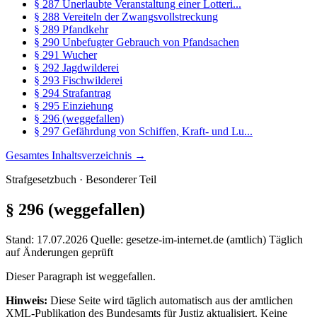
§ 287 Unerlaubte Veranstaltung einer Lotteri...
§ 288 Vereiteln der Zwangsvollstreckung
§ 289 Pfandkehr
§ 290 Unbefugter Gebrauch von Pfandsachen
§ 291 Wucher
§ 292 Jagdwilderei
§ 293 Fischwilderei
§ 294 Strafantrag
§ 295 Einziehung
§ 296 (weggefallen)
§ 297 Gefährdung von Schiffen, Kraft- und Lu...
Gesamtes Inhaltsverzeichnis →
Strafgesetzbuch · Besonderer Teil
§ 296
(weggefallen)
Stand: 17.07.2026
Quelle: gesetze-im-internet.de (amtlich)
Täglich
auf Änderungen geprüft
Dieser Paragraph ist weggefallen.
Hinweis:
Diese Seite wird täglich automatisch aus der amtlichen
XML-Publikation des Bundesamts für Justiz aktualisiert. Keine