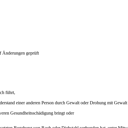
f Änderungen geprüft
ch führt,
Widerstand einer anderen Person durch Gewalt oder Drohung mit Gewalt
hweren Gesundheitsschädigung bringt oder
tgesetzten Begehung von Raub oder Diebstahl verbunden hat, unter Mit