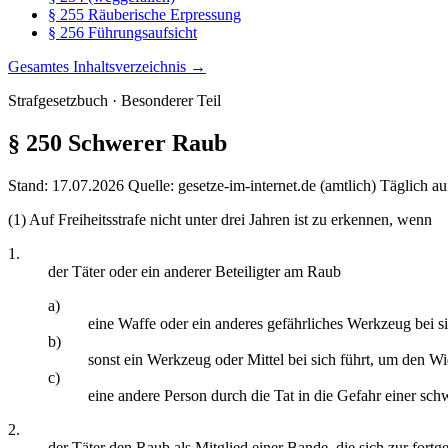
§ 255 Räuberische Erpressung
§ 256 Führungsaufsicht
Gesamtes Inhaltsverzeichnis →
Strafgesetzbuch · Besonderer Teil
§ 250
Schwerer Raub
Stand: 17.07.2026
Quelle: gesetze-im-internet.de (amtlich)
Täglich au
(1) Auf Freiheitsstrafe nicht unter drei Jahren ist zu erkennen, wenn
1.
der Täter oder ein anderer Beteiligter am Raub
a)
eine Waffe oder ein anderes gefährliches Werkzeug bei si
b)
sonst ein Werkzeug oder Mittel bei sich führt, um den 
c)
eine andere Person durch die Tat in die Gefahr einer sc
2.
der Täter den Raub als Mitglied einer Bande, die sich zur for