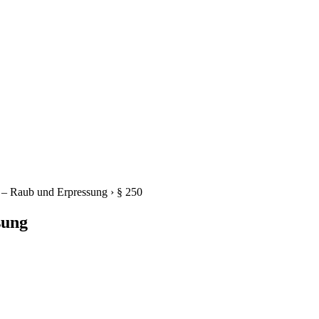
t – Raub und Erpressung
›
§ 250
sung