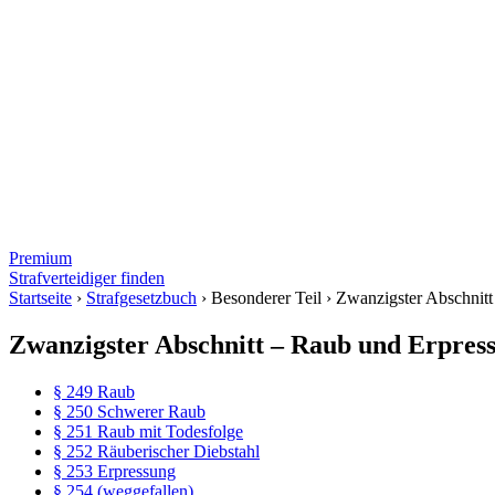
Premium
Strafverteidiger finden
Startseite
›
Strafgesetzbuch
›
Besonderer Teil
›
Zwanzigster Abschnit
Zwanzigster Abschnitt – Raub und Erpres
§ 249 Raub
§ 250 Schwerer Raub
§ 251 Raub mit Todesfolge
§ 252 Räuberischer Diebstahl
§ 253 Erpressung
§ 254 (weggefallen)