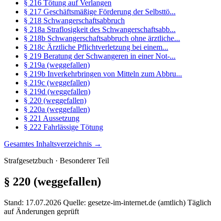
§ 216 Tötung auf Verlangen
§ 217 Geschäftsmäßige Förderung der Selbsttö...
§ 218 Schwangerschaftsabbruch
§ 218a Straflosigkeit des Schwangerschaftsabb...
§ 218b Schwangerschaftsabbruch ohne ärztliche...
§ 218c Ärztliche Pflichtverletzung bei einem...
§ 219 Beratung der Schwangeren in einer Not-...
§ 219a (weggefallen)
§ 219b Inverkehrbringen von Mitteln zum Abbru...
§ 219c (weggefallen)
§ 219d (weggefallen)
§ 220 (weggefallen)
§ 220a (weggefallen)
§ 221 Aussetzung
§ 222 Fahrlässige Tötung
Gesamtes Inhaltsverzeichnis →
Strafgesetzbuch · Besonderer Teil
§ 220
(weggefallen)
Stand: 17.07.2026
Quelle: gesetze-im-internet.de (amtlich)
Täglich
auf Änderungen geprüft