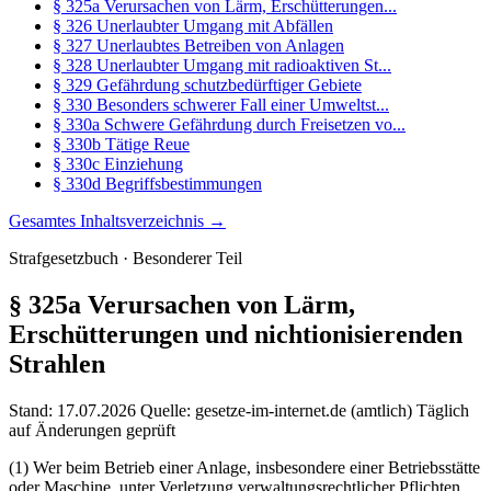
§ 325a Verursachen von Lärm, Erschütterungen...
§ 326 Unerlaubter Umgang mit Abfällen
§ 327 Unerlaubtes Betreiben von Anlagen
§ 328 Unerlaubter Umgang mit radioaktiven St...
§ 329 Gefährdung schutzbedürftiger Gebiete
§ 330 Besonders schwerer Fall einer Umweltst...
§ 330a Schwere Gefährdung durch Freisetzen vo...
§ 330b Tätige Reue
§ 330c Einziehung
§ 330d Begriffsbestimmungen
Gesamtes Inhaltsverzeichnis →
Strafgesetzbuch · Besonderer Teil
§ 325a
Verursachen von Lärm,
Erschütterungen und nichtionisierenden
Strahlen
Stand: 17.07.2026
Quelle: gesetze-im-internet.de (amtlich)
Täglich
auf Änderungen geprüft
(1) Wer beim Betrieb einer Anlage, insbesondere einer Betriebsstätte
oder Maschine, unter Verletzung verwaltungsrechtlicher Pflichten