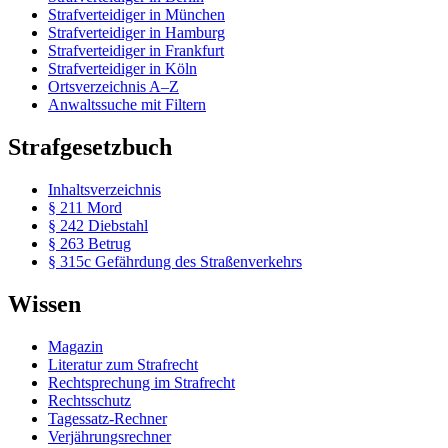
Strafverteidiger in München
Strafverteidiger in Hamburg
Strafverteidiger in Frankfurt
Strafverteidiger in Köln
Ortsverzeichnis A–Z
Anwaltssuche mit Filtern
Strafgesetzbuch
Inhaltsverzeichnis
§ 211 Mord
§ 242 Diebstahl
§ 263 Betrug
§ 315c Gefährdung des Straßenverkehrs
Wissen
Magazin
Literatur zum Strafrecht
Rechtsprechung im Strafrecht
Rechtsschutz
Tagessatz-Rechner
Verjährungsrechner