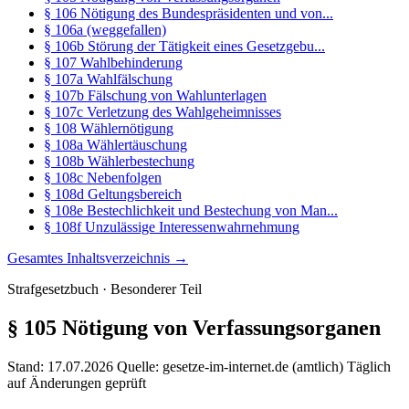
§ 106 Nötigung des Bundespräsidenten und von...
§ 106a (weggefallen)
§ 106b Störung der Tätigkeit eines Gesetzgebu...
§ 107 Wahlbehinderung
§ 107a Wahlfälschung
§ 107b Fälschung von Wahlunterlagen
§ 107c Verletzung des Wahlgeheimnisses
§ 108 Wählernötigung
§ 108a Wählertäuschung
§ 108b Wählerbestechung
§ 108c Nebenfolgen
§ 108d Geltungsbereich
§ 108e Bestechlichkeit und Bestechung von Man...
§ 108f Unzulässige Interessenwahrnehmung
Gesamtes Inhaltsverzeichnis →
Strafgesetzbuch · Besonderer Teil
§ 105
Nötigung von Verfassungsorganen
Stand: 17.07.2026
Quelle: gesetze-im-internet.de (amtlich)
Täglich
auf Änderungen geprüft