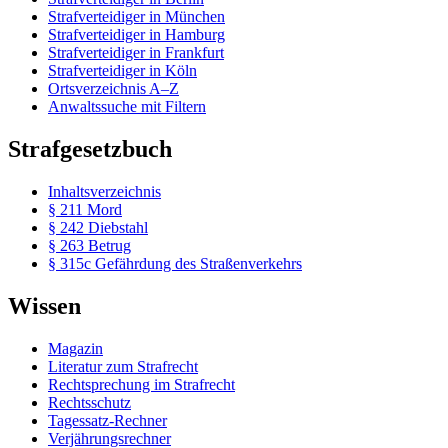
Strafverteidiger in München
Strafverteidiger in Hamburg
Strafverteidiger in Frankfurt
Strafverteidiger in Köln
Ortsverzeichnis A–Z
Anwaltssuche mit Filtern
Strafgesetzbuch
Inhaltsverzeichnis
§ 211 Mord
§ 242 Diebstahl
§ 263 Betrug
§ 315c Gefährdung des Straßenverkehrs
Wissen
Magazin
Literatur zum Strafrecht
Rechtsprechung im Strafrecht
Rechtsschutz
Tagessatz-Rechner
Verjährungsrechner