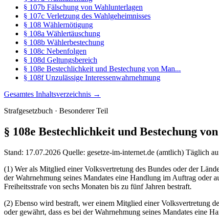
§ 107b Fälschung von Wahlunterlagen
§ 107c Verletzung des Wahlgeheimnisses
§ 108 Wählernötigung
§ 108a Wählertäuschung
§ 108b Wählerbestechung
§ 108c Nebenfolgen
§ 108d Geltungsbereich
§ 108e Bestechlichkeit und Bestechung von Man...
§ 108f Unzulässige Interessenwahrnehmung
Gesamtes Inhaltsverzeichnis →
Strafgesetzbuch · Besonderer Teil
§ 108e
Bestechlichkeit und Bestechung vo
Stand: 17.07.2026
Quelle: gesetze-im-internet.de (amtlich)
Täglich au
(1) Wer als Mitglied einer Volksvertretung des Bundes oder der Länder 
der Wahrnehmung seines Mandates eine Handlung im Auftrag oder auf 
Freiheitsstrafe von sechs Monaten bis zu fünf Jahren bestraft.
(2) Ebenso wird bestraft, wer einem Mitglied einer Volksvertretung de
oder gewährt, dass es bei der Wahrnehmung seines Mandates eine Ha