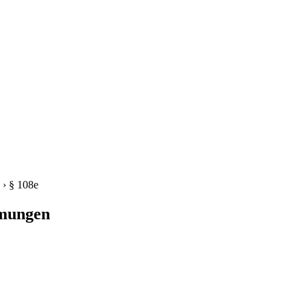
›
§ 108e
mmungen