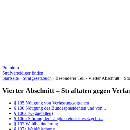
Premium
Strafverteidiger finden
Startseite
›
Strafgesetzbuch
›
Besonderer Teil
›
Vierter Abschnitt – S
Vierter Abschnitt – Straftaten gegen Ver
§ 105 Nötigung von Verfassungsorganen
§ 106 Nötigung des Bundespräsidenten und von...
§ 106a (weggefallen)
§ 106b Störung der Tätigkeit eines Gesetzgebu...
§ 107 Wahlbehinderung
§ 107a Wahlfälschung