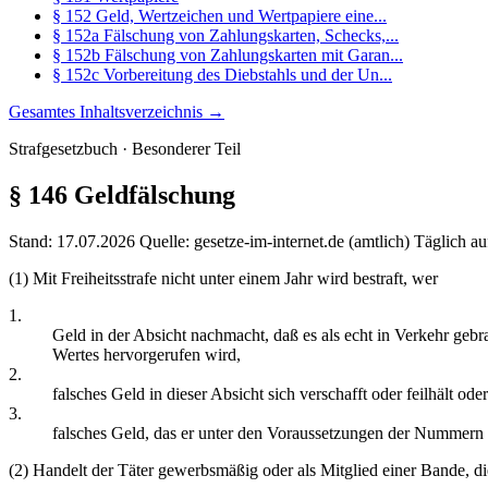
§ 152 Geld, Wertzeichen und Wertpapiere eine...
§ 152a Fälschung von Zahlungskarten, Schecks,...
§ 152b Fälschung von Zahlungskarten mit Garan...
§ 152c Vorbereitung des Diebstahls und der Un...
Gesamtes Inhaltsverzeichnis →
Strafgesetzbuch · Besonderer Teil
§ 146
Geldfälschung
Stand: 17.07.2026
Quelle: gesetze-im-internet.de (amtlich)
Täglich au
(1) Mit Freiheitsstrafe nicht unter einem Jahr wird bestraft, wer
1.
Geld in der Absicht nachmacht, daß es als echt in Verkehr gebr
Wertes hervorgerufen wird,
2.
falsches Geld in dieser Absicht sich verschafft oder feilhält oder
3.
falsches Geld, das er unter den Voraussetzungen der Nummern 1 
(2) Handelt der Täter gewerbsmäßig oder als Mitglied einer Bande, die