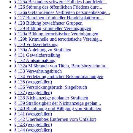
§ 125a Besonders schwerer Fall des Landfriede...
§ 126 Störung des öffentlichen Friedens durc...
§ 126a Gefährdendes Verbreiten personenbezoge...
§ 127 Betreiben krimineller Handelsplattform...
§ 128 Bildung bewaffneter Gruppen
§ 129 Bildung krimineller Vereinigungen
§ 129a Bildung terroristischer Vereinigungen
§ 129b Kriminelle und terroristische Vereinig...
§ 130 Volksverhetzung
§ 130a Anleitung zu Straftaten
§ 131 Gewaltdarstellung
§ 132 Amtsanmaßung
§ 132a Mißbrauch von Titeln, Berufsbezeichnun...
§ 133 Verwahrungsbruch
§ 134 Verletzung amtlicher Bekanntmachungen
§ 135 (weggefallen)
§ 136 Verstrickungsbruch; Siegelbruch
§ 137 (weggefallen)
§ 138 Nichtanzeige geplanter Straftaten
§ 139 Straflosigkeit der Nichtanzeige geplan...
§ 140 Belohnung und Billigung von Straftaten
§ 141 (weggefallen)
§ 142 Unerlaubtes Entfernen vom Unfallort
§ 143 (weggefallen)
§ 144 (weggefallen)