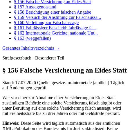
§ 156 Falsche Versicherung an Eides Statt
§ 157 Aussagenotstand
§ 158 Berichtigung einer falschen Angabe
§ 159 Versuch der Anstiftung zur Falschaussa...
§ 160 Verleitung zur Falschaussage
§ 161 Fahrlässiger Falscheid; fahrlässige fa...
§ 162 Internationale Gerichte; nationale Unt...
§ 163 (weggefallen)
Gesamtes Inhaltsverzeichnis →
Strafgesetzbuch · Besonderer Teil
§ 156
Falsche Versicherung an Eides Statt
Stand: 17.07.2026
Quelle: gesetze-im-internet.de (amtlich)
Täglich
auf Änderungen geprüft
Wer vor einer zur Abnahme einer Versicherung an Eides Statt
zuständigen Behörde eine solche Versicherung falsch abgibt oder
unter Berufung auf eine solche Versicherung falsch aussagt, wird
mit Freiheitsstrafe bis zu drei Jahren oder mit Geldstrafe bestraft.
Hinweis:
Diese Seite wird täglich automatisch aus der amtlichen
XML-Publikation des Bundesamts für Justiz aktualisiert. Keine