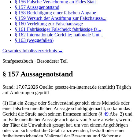
§ 156 Falsche Versicherung an Eides Statt
§ 157 Aussagenotstand
§ 158 Berichtigung einer falschen Angabe
§ 159 Versuch der Anstiftung zur Falschaussa...
§ 160 Verleitung zur Falschaussage
§ 161 Fahrlässiger Falscheid; fahrlässige fa...
§ 162 Internationale Gerichte; nationale Unt...
§ 163 (weggefallen)
Gesamtes Inhaltsverzeichnis →
Strafgesetzbuch · Besonderer Teil
§ 157
Aussagenotstand
Stand: 17.07.2026
Quelle: gesetze-im-internet.de (amtlich)
Täglich
auf Änderungen geprüft
(1) Hat ein Zeuge oder Sachverständiger sich eines Meineids oder
einer falschen uneidlichen Aussage schuldig gemacht, so kann das
Gericht die Strafe nach seinem Ermessen mildern (§
49
Abs. 2) und
im Falle uneidlicher Aussage auch ganz von Strafe absehen, wenn
der Täter die Unwahrheit gesagt hat, um von einem Angehörigen
oder von sich selbst die Gefahr abzuwenden, bestraft oder einer
freiheitsentziehenden Maßregel der Besserung und Sicherung