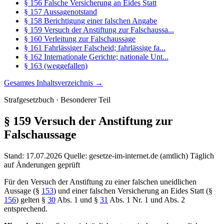
§ 156 Falsche Versicherung an Eides Statt
§ 157 Aussagenotstand
§ 158 Berichtigung einer falschen Angabe
§ 159 Versuch der Anstiftung zur Falschaussa...
§ 160 Verleitung zur Falschaussage
§ 161 Fahrlässiger Falscheid; fahrlässige fa...
§ 162 Internationale Gerichte; nationale Unt...
§ 163 (weggefallen)
Gesamtes Inhaltsverzeichnis →
Strafgesetzbuch · Besonderer Teil
§ 159
Versuch der Anstiftung zur
Falschaussage
Stand: 17.07.2026
Quelle: gesetze-im-internet.de (amtlich)
Täglich
auf Änderungen geprüft
Für den Versuch der Anstiftung zu einer falschen uneidlichen
Aussage (§
153
) und einer falschen Versicherung an Eides Statt (§
156
) gelten §
30
Abs. 1 und §
31
Abs. 1 Nr. 1 und Abs. 2
entsprechend.