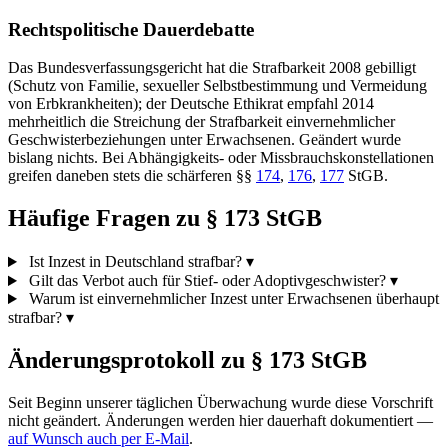
Rechtspolitische Dauerdebatte
Das Bundesverfassungsgericht hat die Strafbarkeit 2008 gebilligt
(Schutz von Familie, sexueller Selbstbestimmung und Vermeidung
von Erbkrankheiten); der Deutsche Ethikrat empfahl 2014
mehrheitlich die Streichung der Strafbarkeit einvernehmlicher
Geschwisterbeziehungen unter Erwachsenen. Geändert wurde
bislang nichts. Bei Abhängigkeits- oder Missbrauchskonstellationen
greifen daneben stets die schärferen §§
174
,
176
,
177
StGB.
Häufige Fragen zu § 173 StGB
Ist Inzest in Deutschland strafbar?
▾
Gilt das Verbot auch für Stief- oder Adoptivgeschwister?
▾
Warum ist einvernehmlicher Inzest unter Erwachsenen überhaupt
strafbar?
▾
Änderungsprotokoll zu § 173 StGB
Seit Beginn unserer täglichen Überwachung wurde diese Vorschrift
nicht geändert. Änderungen werden hier dauerhaft dokumentiert —
auf Wunsch auch per E-Mail
.