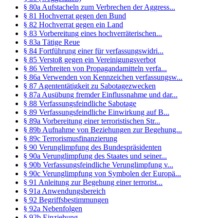
§ 80a Aufstacheln zum Verbrechen der Aggress...
§ 81 Hochverrat gegen den Bund
§ 82 Hochverrat gegen ein Land
§ 83 Vorbereitung eines hochverräterischen...
§ 83a Tätige Reue
§ 84 Fortführung einer für verfassungswidri...
§ 85 Verstoß gegen ein Vereinigungsverbot
§ 86 Verbreiten von Propagandamitteln verfa...
§ 86a Verwenden von Kennzeichen verfassungsw...
§ 87 Agententätigkeit zu Sabotagezwecken
§ 87a Ausübung fremder Einflussnahme und dar...
§ 88 Verfassungsfeindliche Sabotage
§ 89 Verfassungsfeindliche Einwirkung auf B...
§ 89a Vorbereitung einer terroristischen Str...
§ 89b Aufnahme von Beziehungen zur Begehung...
§ 89c Terrorismusfinanzierung
§ 90 Verunglimpfung des Bundespräsidenten
§ 90a Verunglimpfung des Staates und seiner...
§ 90b Verfassungsfeindliche Verunglimpfung v...
§ 90c Verunglimpfung von Symbolen der Europä...
§ 91 Anleitung zur Begehung einer terrorist...
§ 91a Anwendungsbereich
§ 92 Begriffsbestimmungen
§ 92a Nebenfolgen
§ 92b Einziehung