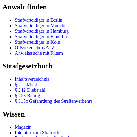
Anwalt finden
Strafverteidiger in Berlin
Strafverteidiger in München
Strafverteidiger in Hamburg
Strafverteidiger in Frankfurt
Strafverteidiger in Köln
Ortsverzeichnis A–Z
Anwaltssuche mit Filtern
Strafgesetzbuch
Inhaltsverzeichnis
§ 211 Mord
§ 242 Diebstahl
§ 263 Betrug
§ 315c Gefährdung des Straßenverkehrs
Wissen
Magazin
Literatur zum Strafrecht