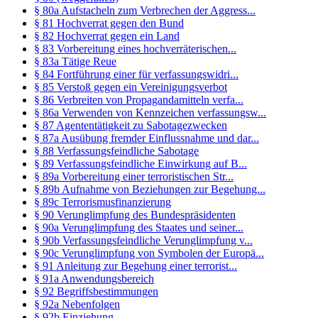
§ 80a Aufstacheln zum Verbrechen der Aggress...
§ 81 Hochverrat gegen den Bund
§ 82 Hochverrat gegen ein Land
§ 83 Vorbereitung eines hochverräterischen...
§ 83a Tätige Reue
§ 84 Fortführung einer für verfassungswidri...
§ 85 Verstoß gegen ein Vereinigungsverbot
§ 86 Verbreiten von Propagandamitteln verfa...
§ 86a Verwenden von Kennzeichen verfassungsw...
§ 87 Agententätigkeit zu Sabotagezwecken
§ 87a Ausübung fremder Einflussnahme und dar...
§ 88 Verfassungsfeindliche Sabotage
§ 89 Verfassungsfeindliche Einwirkung auf B...
§ 89a Vorbereitung einer terroristischen Str...
§ 89b Aufnahme von Beziehungen zur Begehung...
§ 89c Terrorismusfinanzierung
§ 90 Verunglimpfung des Bundespräsidenten
§ 90a Verunglimpfung des Staates und seiner...
§ 90b Verfassungsfeindliche Verunglimpfung v...
§ 90c Verunglimpfung von Symbolen der Europä...
§ 91 Anleitung zur Begehung einer terrorist...
§ 91a Anwendungsbereich
§ 92 Begriffsbestimmungen
§ 92a Nebenfolgen
§ 92b Einziehung