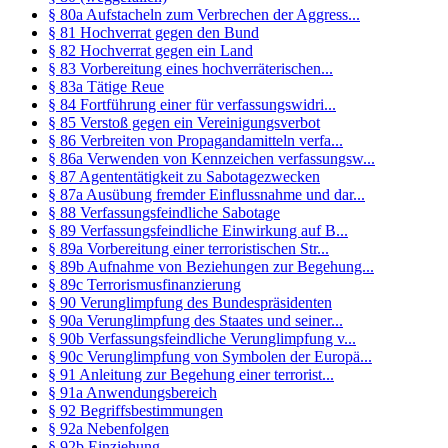
§ 80a Aufstacheln zum Verbrechen der Aggress...
§ 81 Hochverrat gegen den Bund
§ 82 Hochverrat gegen ein Land
§ 83 Vorbereitung eines hochverräterischen...
§ 83a Tätige Reue
§ 84 Fortführung einer für verfassungswidri...
§ 85 Verstoß gegen ein Vereinigungsverbot
§ 86 Verbreiten von Propagandamitteln verfa...
§ 86a Verwenden von Kennzeichen verfassungsw...
§ 87 Agententätigkeit zu Sabotagezwecken
§ 87a Ausübung fremder Einflussnahme und dar...
§ 88 Verfassungsfeindliche Sabotage
§ 89 Verfassungsfeindliche Einwirkung auf B...
§ 89a Vorbereitung einer terroristischen Str...
§ 89b Aufnahme von Beziehungen zur Begehung...
§ 89c Terrorismusfinanzierung
§ 90 Verunglimpfung des Bundespräsidenten
§ 90a Verunglimpfung des Staates und seiner...
§ 90b Verfassungsfeindliche Verunglimpfung v...
§ 90c Verunglimpfung von Symbolen der Europä...
§ 91 Anleitung zur Begehung einer terrorist...
§ 91a Anwendungsbereich
§ 92 Begriffsbestimmungen
§ 92a Nebenfolgen
§ 92b Einziehung