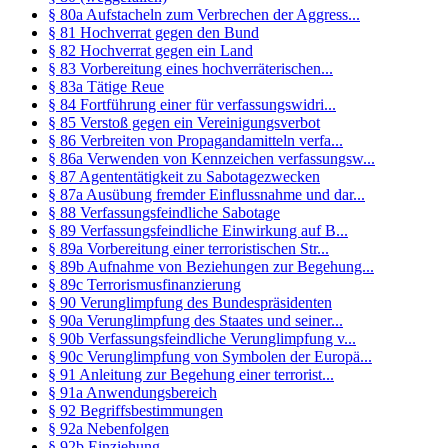
§ 80a Aufstacheln zum Verbrechen der Aggress...
§ 81 Hochverrat gegen den Bund
§ 82 Hochverrat gegen ein Land
§ 83 Vorbereitung eines hochverräterischen...
§ 83a Tätige Reue
§ 84 Fortführung einer für verfassungswidri...
§ 85 Verstoß gegen ein Vereinigungsverbot
§ 86 Verbreiten von Propagandamitteln verfa...
§ 86a Verwenden von Kennzeichen verfassungsw...
§ 87 Agententätigkeit zu Sabotagezwecken
§ 87a Ausübung fremder Einflussnahme und dar...
§ 88 Verfassungsfeindliche Sabotage
§ 89 Verfassungsfeindliche Einwirkung auf B...
§ 89a Vorbereitung einer terroristischen Str...
§ 89b Aufnahme von Beziehungen zur Begehung...
§ 89c Terrorismusfinanzierung
§ 90 Verunglimpfung des Bundespräsidenten
§ 90a Verunglimpfung des Staates und seiner...
§ 90b Verfassungsfeindliche Verunglimpfung v...
§ 90c Verunglimpfung von Symbolen der Europä...
§ 91 Anleitung zur Begehung einer terrorist...
§ 91a Anwendungsbereich
§ 92 Begriffsbestimmungen
§ 92a Nebenfolgen
§ 92b Einziehung