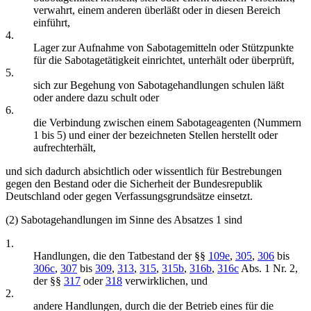
verwahrt, einem anderen überläßt oder in diesen Bereich
einführt,
4.
Lager zur Aufnahme von Sabotagemitteln oder Stützpunkte
für die Sabotagetätigkeit einrichtet, unterhält oder überprüft,
5.
sich zur Begehung von Sabotagehandlungen schulen läßt
oder andere dazu schult oder
6.
die Verbindung zwischen einem Sabotageagenten (Nummern
1 bis 5) und einer der bezeichneten Stellen herstellt oder
aufrechterhält,
und sich dadurch absichtlich oder wissentlich für Bestrebungen
gegen den Bestand oder die Sicherheit der Bundesrepublik
Deutschland oder gegen Verfassungsgrundsätze einsetzt.
(2) Sabotagehandlungen im Sinne des Absatzes 1 sind
1.
Handlungen, die den Tatbestand der §§
109e
,
305
,
306
bis
306c
,
307
bis
309
,
313
,
315
,
315b
,
316b
,
316c
Abs. 1 Nr. 2,
der §§
317
oder
318
verwirklichen, und
2.
andere Handlungen, durch die der Betrieb eines für die