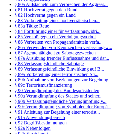
§ 80a Aufstacheln zum Verbrechen der Aggress...
§ 81 Hochverrat gegen den Bund
§ 82 Hochverrat gegen ein Land
§ 83 Vorbereitung eines hochverräterischen...
§ 83a Tätige Reue
§ 84 Fortführung einer für verfassungswidri...
§ 85 Verstoß gegen ein Vereinigungsverbot
§ 86 Verbreiten von Propagandamitteln verfa...
§ 86a Verwenden von Kennzeichen verfassungsw...
§ 87 Agententätigkeit zu Sabotagezwecken
§ 87a Ausübung fremder Einflussnahme und dar...
§ 88 Verfassungsfeindliche Sabotage
§ 89 Verfassungsfeindliche Einwirkung auf B...
§ 89a Vorbereitung einer terroristischen Str...
§ 89b Aufnahme von Beziehungen zur Begehung...
§ 89c Terrorismusfinanzierung
§ 90 Verunglimpfung des Bundespräsidenten
§ 90a Verunglimpfung des Staates und seiner...
§ 90b Verfassungsfeindliche Verunglimpfung v...
§ 90c Verunglimpfung von Symbolen der Europä...
§ 91 Anleitung zur Begehung einer terrorist...
§ 91a Anwendungsbereich
§ 92 Begriffsbestimmungen
§ 92a Nebenfolgen
§ 92b Einziehung