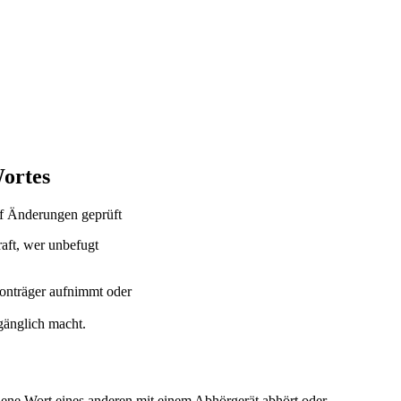
Wortes
f Änderungen geprüft
raft, wer unbefugt
Tonträger aufnimmt oder
gänglich macht.
chene Wort eines anderen mit einem Abhörgerät abhört oder