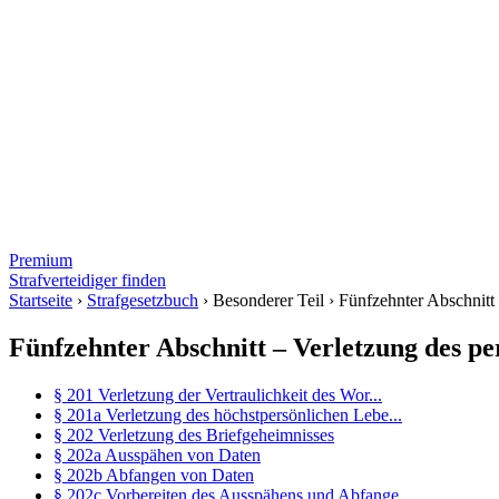
Premium
Strafverteidiger finden
Startseite
›
Strafgesetzbuch
›
Besonderer Teil
›
Fünfzehnter Abschnitt
Fünfzehnter Abschnitt – Verletzung des p
§ 201 Verletzung der Vertraulichkeit des Wor...
§ 201a Verletzung des höchstpersönlichen Lebe...
§ 202 Verletzung des Briefgeheimnisses
§ 202a Ausspähen von Daten
§ 202b Abfangen von Daten
§ 202c Vorbereiten des Ausspähens und Abfange...