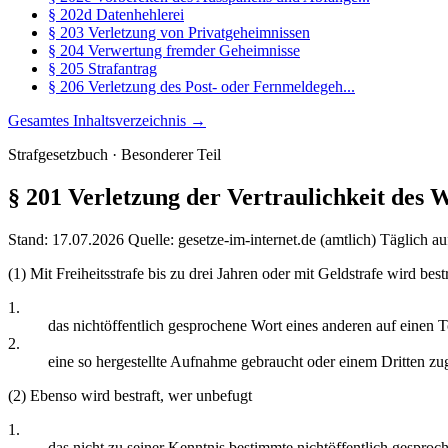
§ 202d Datenhehlerei
§ 203 Verletzung von Privatgeheimnissen
§ 204 Verwertung fremder Geheimnisse
§ 205 Strafantrag
§ 206 Verletzung des Post- oder Fernmeldegeh...
Gesamtes Inhaltsverzeichnis →
Strafgesetzbuch · Besonderer Teil
§ 201
Verletzung der Vertraulichkeit des 
Stand: 17.07.2026
Quelle: gesetze-im-internet.de (amtlich)
Täglich au
(1) Mit Freiheitsstrafe bis zu drei Jahren oder mit Geldstrafe wird best
1.
das nichtöffentlich gesprochene Wort eines anderen auf einen 
2.
eine so hergestellte Aufnahme gebraucht oder einem Dritten zu
(2) Ebenso wird bestraft, wer unbefugt
1.
das nicht zu seiner Kenntnis bestimmte nichtöffentlich gespro