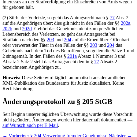
Interesses an der Strafverfolgung ein Einschreiten von Amts wegen
für geboten hält.
(2) Stirbt der Verletzte, so geht das Antragsrecht nach §
77
Abs. 2
auf die Angehörigen über; dies gilt nicht in den Fällen der §§
202a
,
202b
und
202d
. Gehört das Geheimnis nicht zum persönlichen
Lebensbereich des Verletzten, so geht das Antragsrecht bei
Straftaten nach den §§
203
und
204
auf die Erben über. Offenbart
oder verwertet der Täter in den Fällen der §§
203
und
204
das
Geheimnis nach dem Tod des Betroffenen, so gelten die Sätze 1 und
2 sinngemäß. In den Fällen des §
201a
Absatz 1 Nummer 3 und
Absatz 2 Satz 2 steht das Antragsrecht den in §
77
Absatz 2
bezeichneten Angehörigen zu.
Hinweis:
Diese Seite wird täglich automatisch aus der amtlichen
XML-Publikation des Bundesamts für Justiz aktualisiert. Keine
Rechtsberatung.
Änderungsprotokoll zu § 205 StGB
Seit Beginn unserer täglichen Überwachung wurde diese Vorschrift
nicht geändert. Änderungen werden hier dauerhaft dokumentiert —
auf Wunsch auch per E-Mail
.
← Vorheriger
§ 204 Verwertung fremder Geheimnisse
Nächster →