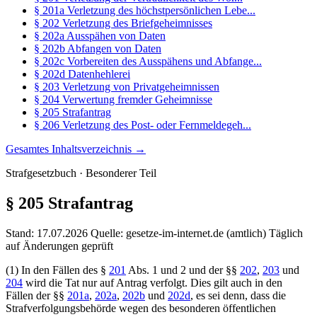
§ 201a Verletzung des höchstpersönlichen Lebe...
§ 202 Verletzung des Briefgeheimnisses
§ 202a Ausspähen von Daten
§ 202b Abfangen von Daten
§ 202c Vorbereiten des Ausspähens und Abfange...
§ 202d Datenhehlerei
§ 203 Verletzung von Privatgeheimnissen
§ 204 Verwertung fremder Geheimnisse
§ 205 Strafantrag
§ 206 Verletzung des Post- oder Fernmeldegeh...
Gesamtes Inhaltsverzeichnis →
Strafgesetzbuch · Besonderer Teil
§ 205
Strafantrag
Stand: 17.07.2026
Quelle: gesetze-im-internet.de (amtlich)
Täglich
auf Änderungen geprüft
(1) In den Fällen des §
201
Abs. 1 und 2 und der §§
202
,
203
und
204
wird die Tat nur auf Antrag verfolgt. Dies gilt auch in den
Fällen der §§
201a
,
202a
,
202b
und
202d
, es sei denn, dass die
Strafverfolgungsbehörde wegen des besonderen öffentlichen