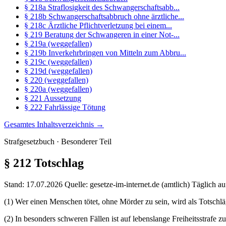
§ 218a Straflosigkeit des Schwangerschaftsabb...
§ 218b Schwangerschaftsabbruch ohne ärztliche...
§ 218c Ärztliche Pflichtverletzung bei einem...
§ 219 Beratung der Schwangeren in einer Not-...
§ 219a (weggefallen)
§ 219b Inverkehrbringen von Mitteln zum Abbru...
§ 219c (weggefallen)
§ 219d (weggefallen)
§ 220 (weggefallen)
§ 220a (weggefallen)
§ 221 Aussetzung
§ 222 Fahrlässige Tötung
Gesamtes Inhaltsverzeichnis →
Strafgesetzbuch · Besonderer Teil
§ 212
Totschlag
Stand: 17.07.2026
Quelle: gesetze-im-internet.de (amtlich)
Täglich au
(1) Wer einen Menschen tötet, ohne Mörder zu sein, wird als Totschläge
(2) In besonders schweren Fällen ist auf lebenslange Freiheitsstrafe z