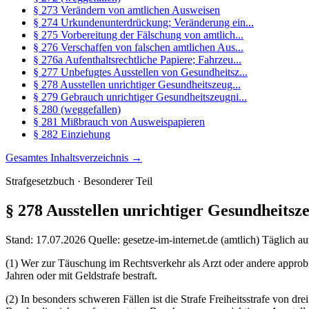
§ 273 Verändern von amtlichen Ausweisen
§ 274 Urkundenunterdrückung; Veränderung ein...
§ 275 Vorbereitung der Fälschung von amtlich...
§ 276 Verschaffen von falschen amtlichen Aus...
§ 276a Aufenthaltsrechtliche Papiere; Fahrzeu...
§ 277 Unbefugtes Ausstellen von Gesundheitsz...
§ 278 Ausstellen unrichtiger Gesundheitszeug...
§ 279 Gebrauch unrichtiger Gesundheitszeugni...
§ 280 (weggefallen)
§ 281 Mißbrauch von Ausweispapieren
§ 282 Einziehung
Gesamtes Inhaltsverzeichnis →
Strafgesetzbuch · Besonderer Teil
§ 278
Ausstellen unrichtiger Gesundheitsze
Stand: 17.07.2026
Quelle: gesetze-im-internet.de (amtlich)
Täglich au
(1) Wer zur Täuschung im Rechtsverkehr als Arzt oder andere approbie
Jahren oder mit Geldstrafe bestraft.
(2) In besonders schweren Fällen ist die Strafe Freiheitsstrafe von dr