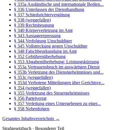
§ 335a Ausländische und internationale Bedien...
§ 336 Unterlassen der Diensthandlung
§ 337 Schiedsrichtervergütung
§ 338 (weggefallen)
§ 339 Rechtsbeugung
§ 340 Körperverletzung im Amt
§ 343 Aussageerpressung
§ 344 Verfolgung Unschuldiger
§ 345 Vollstreckung gegen Unschuldige
§ 348 Falschbeurkundung im Amt
§ 352 Gebührenüberhebung
§ 353 Abgabenüberhebung; Leistungskürzung
§ 353a Vertrauensbruch im auswärtigen Dienst
§ 353b Verletzung des Dienstgeheimnisses und...
§ 353c (weggefallen)
§ 353d Verbotene Mitteilungen über Gerichtsve...
§ 354 (weggefallen)
§ 355 Verletzung des Steuergeheimnisses
§ 356 Parteiverrat
§ 357 Verleitung eines Untergebenen zu einer...
§ 358 Nebenfolgen
Gesamtes Inhaltsverzeichnis →
Strafgesetzbuch · Besonderer Teil