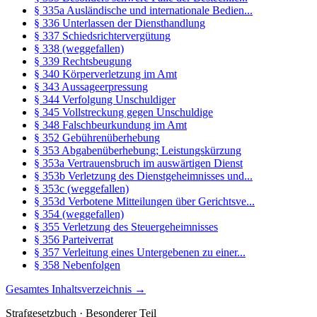
§ 335a Ausländische und internationale Bedien...
§ 336 Unterlassen der Diensthandlung
§ 337 Schiedsrichtervergütung
§ 338 (weggefallen)
§ 339 Rechtsbeugung
§ 340 Körperverletzung im Amt
§ 343 Aussageerpressung
§ 344 Verfolgung Unschuldiger
§ 345 Vollstreckung gegen Unschuldige
§ 348 Falschbeurkundung im Amt
§ 352 Gebührenüberhebung
§ 353 Abgabenüberhebung; Leistungskürzung
§ 353a Vertrauensbruch im auswärtigen Dienst
§ 353b Verletzung des Dienstgeheimnisses und...
§ 353c (weggefallen)
§ 353d Verbotene Mitteilungen über Gerichtsve...
§ 354 (weggefallen)
§ 355 Verletzung des Steuergeheimnisses
§ 356 Parteiverrat
§ 357 Verleitung eines Untergebenen zu einer...
§ 358 Nebenfolgen
Gesamtes Inhaltsverzeichnis →
Strafgesetzbuch · Besonderer Teil