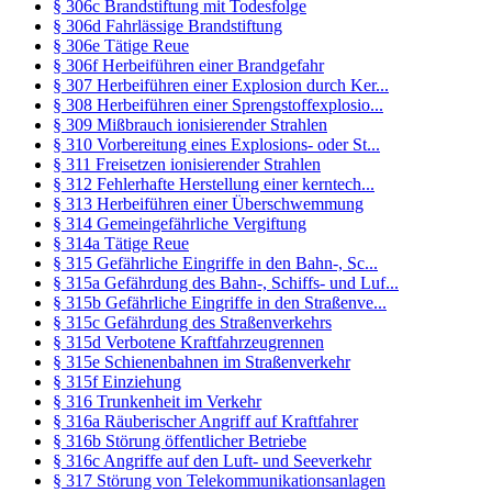
§ 306c Brandstiftung mit Todesfolge
§ 306d Fahrlässige Brandstiftung
§ 306e Tätige Reue
§ 306f Herbeiführen einer Brandgefahr
§ 307 Herbeiführen einer Explosion durch Ker...
§ 308 Herbeiführen einer Sprengstoffexplosio...
§ 309 Mißbrauch ionisierender Strahlen
§ 310 Vorbereitung eines Explosions- oder St...
§ 311 Freisetzen ionisierender Strahlen
§ 312 Fehlerhafte Herstellung einer kerntech...
§ 313 Herbeiführen einer Überschwemmung
§ 314 Gemeingefährliche Vergiftung
§ 314a Tätige Reue
§ 315 Gefährliche Eingriffe in den Bahn-, Sc...
§ 315a Gefährdung des Bahn-, Schiffs- und Luf...
§ 315b Gefährliche Eingriffe in den Straßenve...
§ 315c Gefährdung des Straßenverkehrs
§ 315d Verbotene Kraftfahrzeugrennen
§ 315e Schienenbahnen im Straßenverkehr
§ 315f Einziehung
§ 316 Trunkenheit im Verkehr
§ 316a Räuberischer Angriff auf Kraftfahrer
§ 316b Störung öffentlicher Betriebe
§ 316c Angriffe auf den Luft- und Seeverkehr
§ 317 Störung von Telekommunikationsanlagen