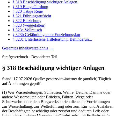
§ 318 Beschädigung wichtiger Anlagen
§ 319 Baugefährdung
§ 320 Tätige Reue
§ 321 Führungsaufsicht
§ 322 Einziehung
§ 323 (weggefallen)
§ 323a Vollrausch
§ 323b Gefährdung einer Entziehungskur
§ 323c Unterlassene Hilfeleistung; Behinderun...
Gesamtes Inhaltsverzeichnis →
Strafgesetzbuch · Besonderer Teil
§ 318
Beschädigung wichtiger Anlagen
Stand: 17.07.2026
Quelle: gesetze-im-internet.de (amtlich)
Täglich
auf Änderungen geprüft
(1) Wer Wasserleitungen, Schleusen, Wehre, Deiche, Dämme oder
andere Wasserbauten oder Brücken, Fähren, Wege oder
Schutzwehre oder dem Bergwerksbetrieb dienende Vorrichtungen
zur Wasserhaltung, zur Wetterführung oder zum Ein- und Ausfahren
der Beschäftigten beschädigt oder zerstört und dadurch Leib oder
Leben eines anderen Menschen gefährdet, wird mit Freiheitsstrafe