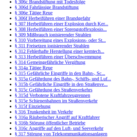
§ 306c Brandstiftung mit Todesfolge
§ 306d Fahrlässige Brandstiftung
§ 306e Tätige Reue
§ 306f Herbeiführen einer Brandgefahr
§ 307 Herbeiführen einer Explosion durch Ker...
§ 308 Herbeiführen einer Sprengstoffexplosio...
§ 309 Mißbrauch ionisierender Strahlen
§ 310 Vorbereitung eines Explosions- oder St...
§ 311 Freisetzen ionisierender Strahlen
§ 312 Fehlerhafte Herstellung einer kerntech...
§ 313 Herbeiführen einer Überschwemmung
§ 314 Gemeingefährliche Vergiftung
§ 314a Tätige Reue
§ 315 Gefährliche Eingriffe in den Bahn-, Sc...
§ 315a Gefährdung des Bahn-, Schiffs- und Luf...
§ 315b Gefährliche Eingriffe in den Straßenve...
§ 315c Gefährdung des Straßenverkehrs
§ 315d Verbotene Kraftfahrzeugrennen
§ 315e Schienenbahnen im Straßenverkehr
§ 315f Einziehung
§ 316 Trunkenheit im Verkehr
§ 316a Räuberischer Angriff auf Kraftfahrer
§ 316b Störung öffentlicher Betriebe
§ 316c Angriffe auf den Luft- und Seeverkehr
§ 317 Störung von Telekommunikationsanlagen