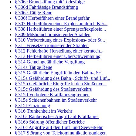
§ 306c Brandstiftung mit Todesfolge
§ 306d Fahrlässige Brandstiftung
§ 306e Tätige Reue
§ 306f Herbeiführen einer Brandgefahr
§ 307 Herbeiführen einer Explosion durch Ker...
§ 308 Herbeiführen einer Sprengstoffexplosio...
§ 309 Mißbrauch ionisierender Strahlen
§ 310 Vorbereitung eines Explosions- oder St...
§ 311 Freisetzen ionisierender Strahlen
§ 312 Fehlerhafte Herstellung einer kerntech...
§ 313 Herbeiführen einer Überschwemmung
§ 314 Gemeingefährliche Vergiftung
§ 314a Tätige Reue
§ 315 Gefährliche Eingriffe in den Bahn-, Sc...
§ 315a Gefährdung des Bahn-, Schiffs- und Luf...
§ 315b Gefährliche Eingriffe in den Straßenve...
§ 315c Gefährdung des Straßenverkehrs
§ 315d Verbotene Kraftfahrzeugrennen
§ 315e Schienenbahnen im Straßenverkehr
§ 315f Einziehung
§ 316 Trunkenheit im Verkehr
§ 316a Räuberischer Angriff auf Kraftfahrer
§ 316b Störung öffentlicher Betriebe
§ 316c Angriffe auf den Luft- und Seeverkehr
§ 317 Störung von Telekommunikationsanlagen