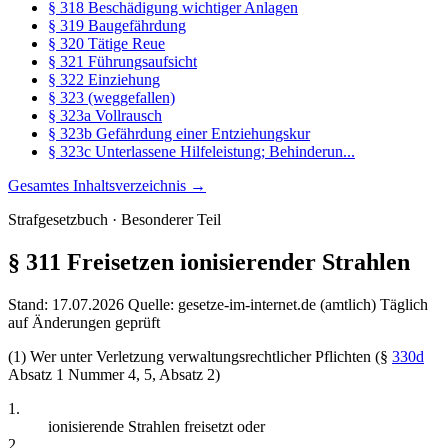
§ 318 Beschädigung wichtiger Anlagen
§ 319 Baugefährdung
§ 320 Tätige Reue
§ 321 Führungsaufsicht
§ 322 Einziehung
§ 323 (weggefallen)
§ 323a Vollrausch
§ 323b Gefährdung einer Entziehungskur
§ 323c Unterlassene Hilfeleistung; Behinderun...
Gesamtes Inhaltsverzeichnis →
Strafgesetzbuch · Besonderer Teil
§ 311
Freisetzen ionisierender Strahlen
Stand: 17.07.2026
Quelle: gesetze-im-internet.de (amtlich)
Täglich
auf Änderungen geprüft
(1) Wer unter Verletzung verwaltungsrechtlicher Pflichten (§
330d
Absatz 1 Nummer 4, 5, Absatz 2)
1.
ionisierende Strahlen freisetzt oder
2.