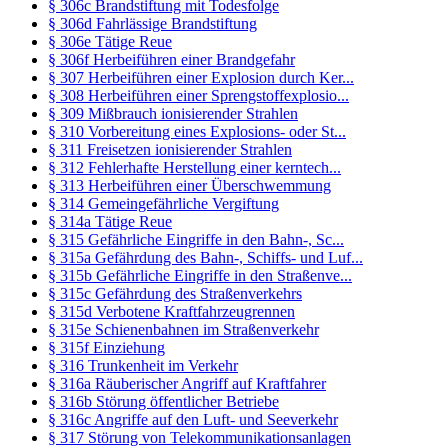
§ 306c Brandstiftung mit Todesfolge
§ 306d Fahrlässige Brandstiftung
§ 306e Tätige Reue
§ 306f Herbeiführen einer Brandgefahr
§ 307 Herbeiführen einer Explosion durch Ker...
§ 308 Herbeiführen einer Sprengstoffexplosio...
§ 309 Mißbrauch ionisierender Strahlen
§ 310 Vorbereitung eines Explosions- oder St...
§ 311 Freisetzen ionisierender Strahlen
§ 312 Fehlerhafte Herstellung einer kerntech...
§ 313 Herbeiführen einer Überschwemmung
§ 314 Gemeingefährliche Vergiftung
§ 314a Tätige Reue
§ 315 Gefährliche Eingriffe in den Bahn-, Sc...
§ 315a Gefährdung des Bahn-, Schiffs- und Luf...
§ 315b Gefährliche Eingriffe in den Straßenve...
§ 315c Gefährdung des Straßenverkehrs
§ 315d Verbotene Kraftfahrzeugrennen
§ 315e Schienenbahnen im Straßenverkehr
§ 315f Einziehung
§ 316 Trunkenheit im Verkehr
§ 316a Räuberischer Angriff auf Kraftfahrer
§ 316b Störung öffentlicher Betriebe
§ 316c Angriffe auf den Luft- und Seeverkehr
§ 317 Störung von Telekommunikationsanlagen