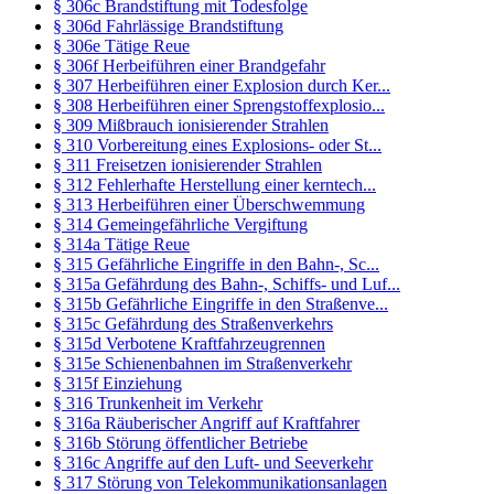
§ 306c Brandstiftung mit Todesfolge
§ 306d Fahrlässige Brandstiftung
§ 306e Tätige Reue
§ 306f Herbeiführen einer Brandgefahr
§ 307 Herbeiführen einer Explosion durch Ker...
§ 308 Herbeiführen einer Sprengstoffexplosio...
§ 309 Mißbrauch ionisierender Strahlen
§ 310 Vorbereitung eines Explosions- oder St...
§ 311 Freisetzen ionisierender Strahlen
§ 312 Fehlerhafte Herstellung einer kerntech...
§ 313 Herbeiführen einer Überschwemmung
§ 314 Gemeingefährliche Vergiftung
§ 314a Tätige Reue
§ 315 Gefährliche Eingriffe in den Bahn-, Sc...
§ 315a Gefährdung des Bahn-, Schiffs- und Luf...
§ 315b Gefährliche Eingriffe in den Straßenve...
§ 315c Gefährdung des Straßenverkehrs
§ 315d Verbotene Kraftfahrzeugrennen
§ 315e Schienenbahnen im Straßenverkehr
§ 315f Einziehung
§ 316 Trunkenheit im Verkehr
§ 316a Räuberischer Angriff auf Kraftfahrer
§ 316b Störung öffentlicher Betriebe
§ 316c Angriffe auf den Luft- und Seeverkehr
§ 317 Störung von Telekommunikationsanlagen