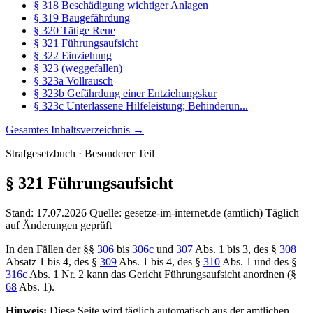
§ 318 Beschädigung wichtiger Anlagen
§ 319 Baugefährdung
§ 320 Tätige Reue
§ 321 Führungsaufsicht
§ 322 Einziehung
§ 323 (weggefallen)
§ 323a Vollrausch
§ 323b Gefährdung einer Entziehungskur
§ 323c Unterlassene Hilfeleistung; Behinderun...
Gesamtes Inhaltsverzeichnis →
Strafgesetzbuch · Besonderer Teil
§ 321
Führungsaufsicht
Stand: 17.07.2026
Quelle: gesetze-im-internet.de (amtlich)
Täglich
auf Änderungen geprüft
In den Fällen der §§
306
bis
306c
und
307
Abs. 1 bis 3, des §
308
Absatz 1 bis 4, des §
309
Abs. 1 bis 4, des §
310
Abs. 1 und des §
316c
Abs. 1 Nr. 2 kann das Gericht Führungsaufsicht anordnen (§
68
Abs. 1).
Hinweis:
Diese Seite wird täglich automatisch aus der amtlichen