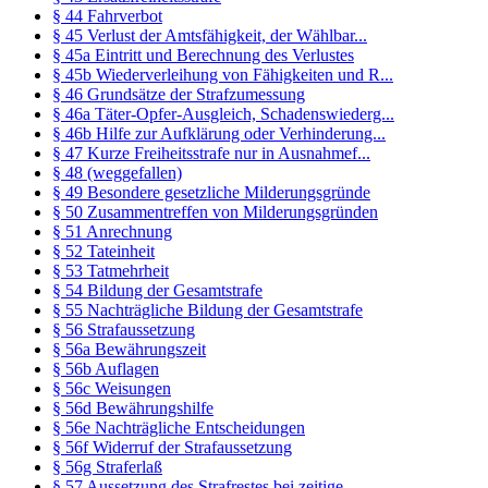
§ 44 Fahrverbot
§ 45 Verlust der Amtsfähigkeit, der Wählbar...
§ 45a Eintritt und Berechnung des Verlustes
§ 45b Wiederverleihung von Fähigkeiten und R...
§ 46 Grundsätze der Strafzumessung
§ 46a Täter-Opfer-Ausgleich, Schadenswiederg...
§ 46b Hilfe zur Aufklärung oder Verhinderung...
§ 47 Kurze Freiheitsstrafe nur in Ausnahmef...
§ 48 (weggefallen)
§ 49 Besondere gesetzliche Milderungsgründe
§ 50 Zusammentreffen von Milderungsgründen
§ 51 Anrechnung
§ 52 Tateinheit
§ 53 Tatmehrheit
§ 54 Bildung der Gesamtstrafe
§ 55 Nachträgliche Bildung der Gesamtstrafe
§ 56 Strafaussetzung
§ 56a Bewährungszeit
§ 56b Auflagen
§ 56c Weisungen
§ 56d Bewährungshilfe
§ 56e Nachträgliche Entscheidungen
§ 56f Widerruf der Strafaussetzung
§ 56g Straferlaß
§ 57 Aussetzung des Strafrestes bei zeitige...