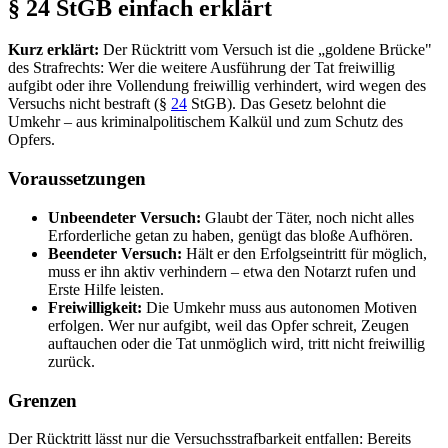
§ 24 StGB einfach erklärt
Kurz erklärt:
Der Rücktritt vom Versuch ist die „goldene Brücke"
des Strafrechts: Wer die weitere Ausführung der Tat freiwillig
aufgibt oder ihre Vollendung freiwillig verhindert, wird wegen des
Versuchs nicht bestraft (§
24
StGB). Das Gesetz belohnt die
Umkehr – aus kriminalpolitischem Kalkül und zum Schutz des
Opfers.
Voraussetzungen
Unbeendeter Versuch:
Glaubt der Täter, noch nicht alles
Erforderliche getan zu haben, genügt das bloße Aufhören.
Beendeter Versuch:
Hält er den Erfolgseintritt für möglich,
muss er ihn aktiv verhindern – etwa den Notarzt rufen und
Erste Hilfe leisten.
Freiwilligkeit:
Die Umkehr muss aus autonomen Motiven
erfolgen. Wer nur aufgibt, weil das Opfer schreit, Zeugen
auftauchen oder die Tat unmöglich wird, tritt nicht freiwillig
zurück.
Grenzen
Der Rücktritt lässt nur die Versuchsstrafbarkeit entfallen: Bereits