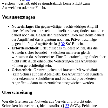
weichen – deshalb gibt es grundsätzlich keine Pflicht zum
Ausweichen oder zur Flucht.
Voraussetzungen
Notwehrlage:
Ein gegenwärtiger, rechtswidriger Angriff
eines Menschen – er steht unmittelbar bevor, findet statt oder
dauert noch an. Gegen den fliehenden Dieb mit Beute dauert
der Angriff auf das Eigentum noch an; Präventivschläge
gegen künftige Angriffe deckt §
32
StGB nicht.
Erforderlichkeit:
Erlaubt ist das mildeste Mittel, das die
Abwehr sicher beendet – zwischen mehreren gleich
wirksamen das schonendste. Eine Güterabwägung findet aber
nicht statt: Auch erhebliche Verletzungen des Angreifers
können gerechtfertigt sein.
Gebotenheit:
Grenzen gelten bei krassem Missverhältnis
(kein Schuss auf den Apfeldieb), bei Angriffen von Kindern
oder erkennbar Schuldlosen und bei selbst provozierten
Angriffen – dann muss zunächst ausgewichen werden.
Überschreitung
Wer die Grenzen der Notwehr aus Verwirrung, Furcht oder
Schrecken überschreitet, bleibt straflos (§
33
StGB). Fehlt eine