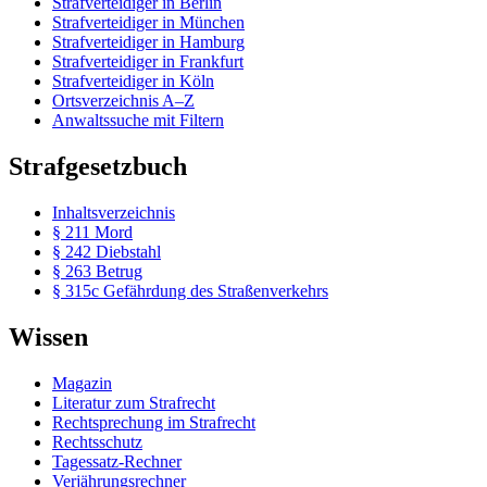
Strafverteidiger in Berlin
Strafverteidiger in München
Strafverteidiger in Hamburg
Strafverteidiger in Frankfurt
Strafverteidiger in Köln
Ortsverzeichnis A–Z
Anwaltssuche mit Filtern
Strafgesetzbuch
Inhaltsverzeichnis
§ 211 Mord
§ 242 Diebstahl
§ 263 Betrug
§ 315c Gefährdung des Straßenverkehrs
Wissen
Magazin
Literatur zum Strafrecht
Rechtsprechung im Strafrecht
Rechtsschutz
Tagessatz-Rechner
Verjährungsrechner