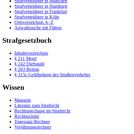
Strafverteidiger in München
Strafverteidiger in Hamburg
Strafverteidiger in Frankfurt
Strafverteidiger in Köln
Ortsverzeichnis A–Z
Anwaltssuche mit Filtern
Strafgesetzbuch
Inhaltsverzeichnis
§ 211 Mord
§ 242 Diebstahl
§ 263 Betrug
§ 315c Gefährdung des Straßenverkehrs
Wissen
Magazin
Literatur zum Strafrecht
Rechtsprechung im Strafrecht
Rechtsschutz
Tagessatz-Rechner
Verjährungsrechner