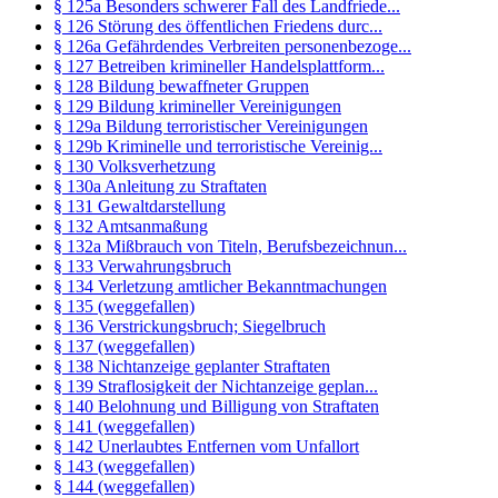
§ 125a Besonders schwerer Fall des Landfriede...
§ 126 Störung des öffentlichen Friedens durc...
§ 126a Gefährdendes Verbreiten personenbezoge...
§ 127 Betreiben krimineller Handelsplattform...
§ 128 Bildung bewaffneter Gruppen
§ 129 Bildung krimineller Vereinigungen
§ 129a Bildung terroristischer Vereinigungen
§ 129b Kriminelle und terroristische Vereinig...
§ 130 Volksverhetzung
§ 130a Anleitung zu Straftaten
§ 131 Gewaltdarstellung
§ 132 Amtsanmaßung
§ 132a Mißbrauch von Titeln, Berufsbezeichnun...
§ 133 Verwahrungsbruch
§ 134 Verletzung amtlicher Bekanntmachungen
§ 135 (weggefallen)
§ 136 Verstrickungsbruch; Siegelbruch
§ 137 (weggefallen)
§ 138 Nichtanzeige geplanter Straftaten
§ 139 Straflosigkeit der Nichtanzeige geplan...
§ 140 Belohnung und Billigung von Straftaten
§ 141 (weggefallen)
§ 142 Unerlaubtes Entfernen vom Unfallort
§ 143 (weggefallen)
§ 144 (weggefallen)