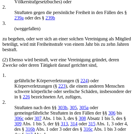
Völkerstrafgesetzbuches) oder
2.
Straftaten gegen die persönliche Freiheit in den Fällen des §
239a
oder des §
239b
3.
(weggefallen)
zu begehen, oder wer sich an einer solchen Vereinigung als Mitglied
beteiligt, wird mit Freiheitsstrafe von einem Jahr bis zu zehn Jahren
bestraft.
(2) Ebenso wird bestraft, wer eine Vereinigung gründet, deren
Zwecke oder deren Tätigkeit darauf gerichtet sind,
1.
gefährliche Körperverletzungen (§
224
) oder
Körperverletzungen (§
223
), die einem anderen Menschen
schwere körperliche oder seelische Schäden, insbesondere der
in §
226
bezeichneten Art, zufügen,
2.
Straftaten nach den §§
303b
,
305
,
305a
oder
gemeingefährliche Straftaten in den Fällen der §§
306
bis
306c
oder
307
Abs. 1 bis 3, des §
308
Absatz 1 bis 5, des §
309
Abs. 1 bis 5, der §§
313
,
314
oder
315
Abs. 1, 3 oder 4,
des §
316b
Abs. 1 oder 3 oder des §
316c
Abs. 1 bis 3 oder