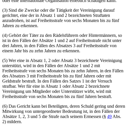
oder eine internationale Organisation erheblich schädigen kann.
(3) Sind die Zwecke oder die Tätigkeit der Vereinigung darauf
gerichtet, eine der in Absatz 1 und 2 bezeichneten Straftaten
anzudrohen, ist auf Freiheitsstrafe von sechs Monaten bis zu fünf
Jahren zu erkennen.
(4) Gehört der Täter zu den Rädelsführern oder Hintermännern, so
ist in den Fällen der Absätze 1 und 2 auf Freiheitsstrafe nicht unter
drei Jahren, in den Fällen des Absatzes 3 auf Freiheitsstrafe von
einem Jahr bis zu zehn Jahren zu erkennen.
(5) Wer eine in Absatz 1, 2 oder Absatz 3 bezeichnete Vereinigung
unterstützt, wird in den Fällen der Absätze 1 und 2 mit
Freiheitsstrafe von sechs Monaten bis zu zehn Jahren, in den Fällen
des Absatzes 3 mit Freiheitsstrafe bis zu fünf Jahren oder mit
Geldstrafe bestraft. In den Fällen des Satzes 1 ist der Versuch
strafbar. Wer für eine in Absatz 1 oder Absatz 2 bezeichnete
Vereinigung um Mitglieder oder Unterstützer wirbt, wird mit
Freiheitsstrafe von sechs Monaten bis zu fünf Jahren bestraft.
(6) Das Gericht kann bei Beteiligten, deren Schuld gering und deren
Mitwirkung von untergeordneter Bedeutung ist, in den Fällen der
Absätze 1, 2, 3 und 5 die Strafe nach seinem Ermessen (§
49
Abs.
2) mildern.