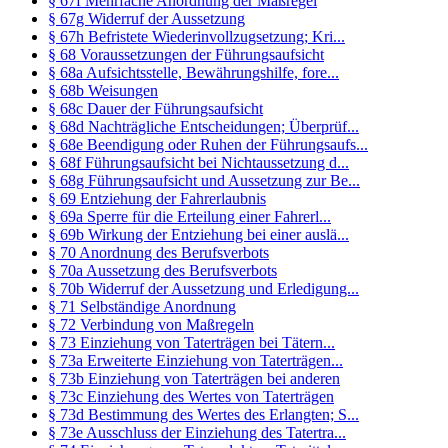
§ 67f Mehrfache Anordnung der Maßregel
§ 67g Widerruf der Aussetzung
§ 67h Befristete Wiederinvollzugsetzung; Kri...
§ 68 Voraussetzungen der Führungsaufsicht
§ 68a Aufsichtsstelle, Bewährungshilfe, fore...
§ 68b Weisungen
§ 68c Dauer der Führungsaufsicht
§ 68d Nachträgliche Entscheidungen; Überprüf...
§ 68e Beendigung oder Ruhen der Führungsaufs...
§ 68f Führungsaufsicht bei Nichtaussetzung d...
§ 68g Führungsaufsicht und Aussetzung zur Be...
§ 69 Entziehung der Fahrerlaubnis
§ 69a Sperre für die Erteilung einer Fahrerl...
§ 69b Wirkung der Entziehung bei einer auslä...
§ 70 Anordnung des Berufsverbots
§ 70a Aussetzung des Berufsverbots
§ 70b Widerruf der Aussetzung und Erledigung...
§ 71 Selbständige Anordnung
§ 72 Verbindung von Maßregeln
§ 73 Einziehung von Taterträgen bei Tätern...
§ 73a Erweiterte Einziehung von Taterträgen...
§ 73b Einziehung von Taterträgen bei anderen
§ 73c Einziehung des Wertes von Taterträgen
§ 73d Bestimmung des Wertes des Erlangten; S...
§ 73e Ausschluss der Einziehung des Tatertra...