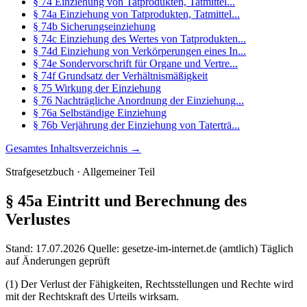
§ 74 Einziehung von Tatprodukten, Tatmittel...
§ 74a Einziehung von Tatprodukten, Tatmittel...
§ 74b Sicherungseinziehung
§ 74c Einziehung des Wertes von Tatprodukten...
§ 74d Einziehung von Verkörperungen eines In...
§ 74e Sondervorschrift für Organe und Vertre...
§ 74f Grundsatz der Verhältnismäßigkeit
§ 75 Wirkung der Einziehung
§ 76 Nachträgliche Anordnung der Einziehung...
§ 76a Selbständige Einziehung
§ 76b Verjährung der Einziehung von Taterträ...
Gesamtes Inhaltsverzeichnis →
Strafgesetzbuch · Allgemeiner Teil
§ 45a
Eintritt und Berechnung des
Verlustes
Stand: 17.07.2026
Quelle: gesetze-im-internet.de (amtlich)
Täglich
auf Änderungen geprüft
(1) Der Verlust der Fähigkeiten, Rechtsstellungen und Rechte wird
mit der Rechtskraft des Urteils wirksam.