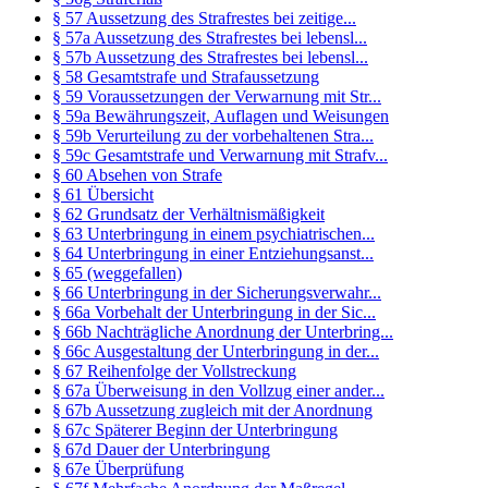
§ 57 Aussetzung des Strafrestes bei zeitige...
§ 57a Aussetzung des Strafrestes bei lebensl...
§ 57b Aussetzung des Strafrestes bei lebensl...
§ 58 Gesamtstrafe und Strafaussetzung
§ 59 Voraussetzungen der Verwarnung mit Str...
§ 59a Bewährungszeit, Auflagen und Weisungen
§ 59b Verurteilung zu der vorbehaltenen Stra...
§ 59c Gesamtstrafe und Verwarnung mit Strafv...
§ 60 Absehen von Strafe
§ 61 Übersicht
§ 62 Grundsatz der Verhältnismäßigkeit
§ 63 Unterbringung in einem psychiatrischen...
§ 64 Unterbringung in einer Entziehungsanst...
§ 65 (weggefallen)
§ 66 Unterbringung in der Sicherungsverwahr...
§ 66a Vorbehalt der Unterbringung in der Sic...
§ 66b Nachträgliche Anordnung der Unterbring...
§ 66c Ausgestaltung der Unterbringung in der...
§ 67 Reihenfolge der Vollstreckung
§ 67a Überweisung in den Vollzug einer ander...
§ 67b Aussetzung zugleich mit der Anordnung
§ 67c Späterer Beginn der Unterbringung
§ 67d Dauer der Unterbringung
§ 67e Überprüfung