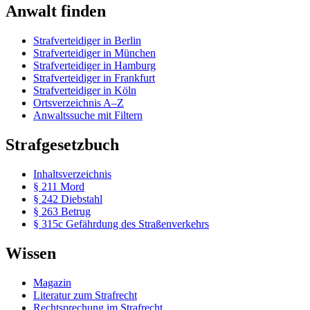
Anwalt finden
Strafverteidiger in Berlin
Strafverteidiger in München
Strafverteidiger in Hamburg
Strafverteidiger in Frankfurt
Strafverteidiger in Köln
Ortsverzeichnis A–Z
Anwaltssuche mit Filtern
Strafgesetzbuch
Inhaltsverzeichnis
§ 211 Mord
§ 242 Diebstahl
§ 263 Betrug
§ 315c Gefährdung des Straßenverkehrs
Wissen
Magazin
Literatur zum Strafrecht
Rechtsprechung im Strafrecht