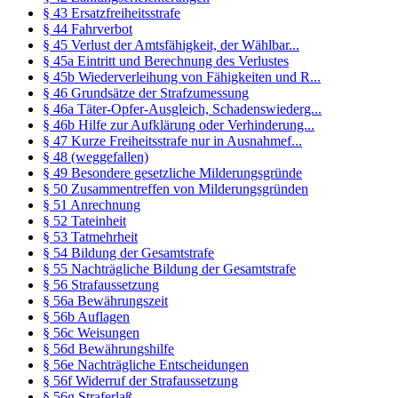
§ 43 Ersatzfreiheitsstrafe
§ 44 Fahrverbot
§ 45 Verlust der Amtsfähigkeit, der Wählbar...
§ 45a Eintritt und Berechnung des Verlustes
§ 45b Wiederverleihung von Fähigkeiten und R...
§ 46 Grundsätze der Strafzumessung
§ 46a Täter-Opfer-Ausgleich, Schadenswiederg...
§ 46b Hilfe zur Aufklärung oder Verhinderung...
§ 47 Kurze Freiheitsstrafe nur in Ausnahmef...
§ 48 (weggefallen)
§ 49 Besondere gesetzliche Milderungsgründe
§ 50 Zusammentreffen von Milderungsgründen
§ 51 Anrechnung
§ 52 Tateinheit
§ 53 Tatmehrheit
§ 54 Bildung der Gesamtstrafe
§ 55 Nachträgliche Bildung der Gesamtstrafe
§ 56 Strafaussetzung
§ 56a Bewährungszeit
§ 56b Auflagen
§ 56c Weisungen
§ 56d Bewährungshilfe
§ 56e Nachträgliche Entscheidungen
§ 56f Widerruf der Strafaussetzung
§ 56g Straferlaß