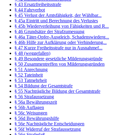
§ 43 Ersatzfreiheitsstrafe
§ 44 Fahrverbot
§ 45 Verlust der Amtsfähigkeit, der Wählbar...
§ 45a Eintritt und Berechnung des Verlustes
§ 45b Wiederverleihung von Fähigkeiten und R...
§ 46 Grundsätze der Strafzumessung
§ 46a Täter-Opfer-Ausgleich, Schadenswiederg...
§ 46b Hilfe zur Aufklärung oder Verhinderung...
§ 47 Kurze Freiheitsstrafe nur in Ausnahmef...
§ 48 (weggefallen)
§ 49 Besondere gesetzliche Milderungsgründe
§ 50 Zusammentreffen von Milderungsgründen
§ 51 Anrechnung
§ 52 Tateinheit
§ 53 Tatmehrheit
§ 54 Bildung der Gesamtstrafe
§ 55 Nachträgliche Bildung der Gesamtstrafe
§ 56 Strafaussetzung
§ 56a Bewährungszeit
§ 56b Auflagen
§ 56c Weisungen
§ 56d Bewährungshilfe
§ 56e Nachträgliche Entscheidungen
§ 56f Widerruf der Strafaussetzung
§ 56g Straferlaß