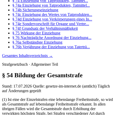
§ 74 Einziehung von Tatprodukten, Tatmittel...
§ 74a Einziehung von Tatprodukten, Tatmittel...
§ 74b Sicherungseinziehung
§ 74c Einziehung des Wertes von Tatprodukten...
§ 74d Einziehung von Verkörperungen eines In...
§ 74e Sondervorschrift für Organe und Vertre...
§ 74f Grundsatz der Verhältnismäßigkeit
§ 75 Wirkung der Einziehung
§ 76 Nachträgliche Anordnung der Einziehung...
§ 76a Selbständige Einziehung
§ 76b Verjährung der Einziehung von Taterträ...
Gesamtes Inhaltsverzeichnis →
Strafgesetzbuch · Allgemeiner Teil
§ 54
Bildung der Gesamtstrafe
Stand: 17.07.2026
Quelle: gesetze-im-internet.de (amtlich)
Täglich
auf Änderungen geprüft
(1) Ist eine der Einzelstrafen eine lebenslange Freiheitsstrafe, so wird
als Gesamtstrafe auf lebenslange Freiheitsstrafe erkannt. In allen
übrigen Fällen wird die Gesamtstrafe durch Erhöhung der
verwirkten höchsten Strafe, bei Strafen verschiedener Art durch