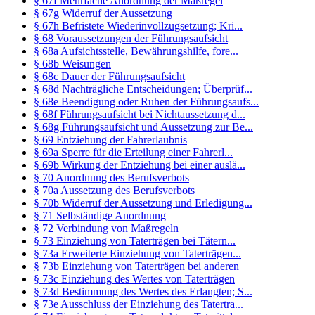
§ 67f Mehrfache Anordnung der Maßregel
§ 67g Widerruf der Aussetzung
§ 67h Befristete Wiederinvollzugsetzung; Kri...
§ 68 Voraussetzungen der Führungsaufsicht
§ 68a Aufsichtsstelle, Bewährungshilfe, fore...
§ 68b Weisungen
§ 68c Dauer der Führungsaufsicht
§ 68d Nachträgliche Entscheidungen; Überprüf...
§ 68e Beendigung oder Ruhen der Führungsaufs...
§ 68f Führungsaufsicht bei Nichtaussetzung d...
§ 68g Führungsaufsicht und Aussetzung zur Be...
§ 69 Entziehung der Fahrerlaubnis
§ 69a Sperre für die Erteilung einer Fahrerl...
§ 69b Wirkung der Entziehung bei einer auslä...
§ 70 Anordnung des Berufsverbots
§ 70a Aussetzung des Berufsverbots
§ 70b Widerruf der Aussetzung und Erledigung...
§ 71 Selbständige Anordnung
§ 72 Verbindung von Maßregeln
§ 73 Einziehung von Taterträgen bei Tätern...
§ 73a Erweiterte Einziehung von Taterträgen...
§ 73b Einziehung von Taterträgen bei anderen
§ 73c Einziehung des Wertes von Taterträgen
§ 73d Bestimmung des Wertes des Erlangten; S...
§ 73e Ausschluss der Einziehung des Tatertra...