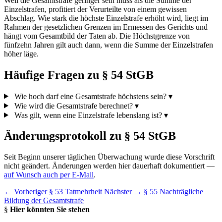
Weil die Gesamtstrafe geringer sein muss als die Summe der
Einzelstrafen, profitiert der Verurteilte von einem gewissen
Abschlag. Wie stark die höchste Einzelstrafe erhöht wird, liegt im
Rahmen der gesetzlichen Grenzen im Ermessen des Gerichts und
hängt vom Gesamtbild der Taten ab. Die Höchstgrenze von
fünfzehn Jahren gilt auch dann, wenn die Summe der Einzelstrafen
höher läge.
Häufige Fragen zu § 54 StGB
Wie hoch darf eine Gesamtstrafe höchstens sein?
▾
Wie wird die Gesamtstrafe berechnet?
▾
Was gilt, wenn eine Einzelstrafe lebenslang ist?
▾
Änderungsprotokoll zu § 54 StGB
Seit Beginn unserer täglichen Überwachung wurde diese Vorschrift
nicht geändert. Änderungen werden hier dauerhaft dokumentiert —
auf Wunsch auch per E-Mail
.
← Vorheriger
§ 53 Tatmehrheit
Nächster →
§ 55 Nachträgliche
Bildung der Gesamtstrafe
§
Hier könnten Sie stehen