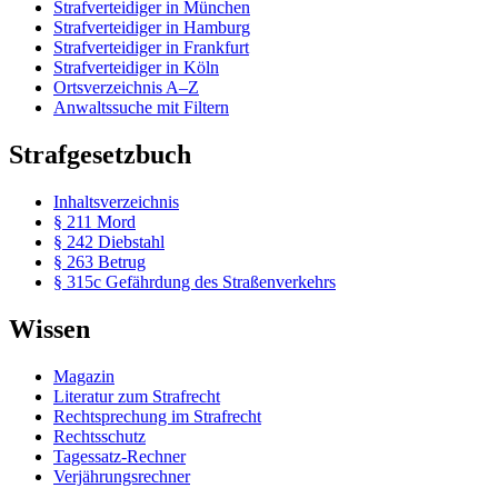
Strafverteidiger in München
Strafverteidiger in Hamburg
Strafverteidiger in Frankfurt
Strafverteidiger in Köln
Ortsverzeichnis A–Z
Anwaltssuche mit Filtern
Strafgesetzbuch
Inhaltsverzeichnis
§ 211 Mord
§ 242 Diebstahl
§ 263 Betrug
§ 315c Gefährdung des Straßenverkehrs
Wissen
Magazin
Literatur zum Strafrecht
Rechtsprechung im Strafrecht
Rechtsschutz
Tagessatz-Rechner
Verjährungsrechner