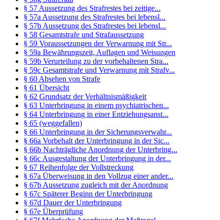
§ 57 Aussetzung des Strafrestes bei zeitige...
§ 57a Aussetzung des Strafrestes bei lebensl...
§ 57b Aussetzung des Strafrestes bei lebensl...
§ 58 Gesamtstrafe und Strafaussetzung
§ 59 Voraussetzungen der Verwarnung mit Str...
§ 59a Bewährungszeit, Auflagen und Weisungen
§ 59b Verurteilung zu der vorbehaltenen Stra...
§ 59c Gesamtstrafe und Verwarnung mit Strafv...
§ 60 Absehen von Strafe
§ 61 Übersicht
§ 62 Grundsatz der Verhältnismäßigkeit
§ 63 Unterbringung in einem psychiatrischen...
§ 64 Unterbringung in einer Entziehungsanst...
§ 65 (weggefallen)
§ 66 Unterbringung in der Sicherungsverwahr...
§ 66a Vorbehalt der Unterbringung in der Sic...
§ 66b Nachträgliche Anordnung der Unterbring...
§ 66c Ausgestaltung der Unterbringung in der...
§ 67 Reihenfolge der Vollstreckung
§ 67a Überweisung in den Vollzug einer ander...
§ 67b Aussetzung zugleich mit der Anordnung
§ 67c Späterer Beginn der Unterbringung
§ 67d Dauer der Unterbringung
§ 67e Überprüfung