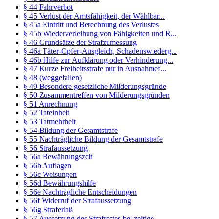
§ 44 Fahrverbot
§ 45 Verlust der Amtsfähigkeit, der Wählbar...
§ 45a Eintritt und Berechnung des Verlustes
§ 45b Wiederverleihung von Fähigkeiten und R...
§ 46 Grundsätze der Strafzumessung
§ 46a Täter-Opfer-Ausgleich, Schadenswiederg...
§ 46b Hilfe zur Aufklärung oder Verhinderung...
§ 47 Kurze Freiheitsstrafe nur in Ausnahmef...
§ 48 (weggefallen)
§ 49 Besondere gesetzliche Milderungsgründe
§ 50 Zusammentreffen von Milderungsgründen
§ 51 Anrechnung
§ 52 Tateinheit
§ 53 Tatmehrheit
§ 54 Bildung der Gesamtstrafe
§ 55 Nachträgliche Bildung der Gesamtstrafe
§ 56 Strafaussetzung
§ 56a Bewährungszeit
§ 56b Auflagen
§ 56c Weisungen
§ 56d Bewährungshilfe
§ 56e Nachträgliche Entscheidungen
§ 56f Widerruf der Strafaussetzung
§ 56g Straferlaß
§ 57 Aussetzung des Strafrestes bei zeitige...