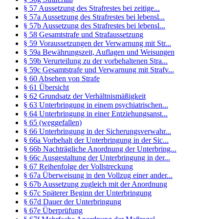
§ 57 Aussetzung des Strafrestes bei zeitige...
§ 57a Aussetzung des Strafrestes bei lebensl...
§ 57b Aussetzung des Strafrestes bei lebensl...
§ 58 Gesamtstrafe und Strafaussetzung
§ 59 Voraussetzungen der Verwarnung mit Str...
§ 59a Bewährungszeit, Auflagen und Weisungen
§ 59b Verurteilung zu der vorbehaltenen Stra...
§ 59c Gesamtstrafe und Verwarnung mit Strafv...
§ 60 Absehen von Strafe
§ 61 Übersicht
§ 62 Grundsatz der Verhältnismäßigkeit
§ 63 Unterbringung in einem psychiatrischen...
§ 64 Unterbringung in einer Entziehungsanst...
§ 65 (weggefallen)
§ 66 Unterbringung in der Sicherungsverwahr...
§ 66a Vorbehalt der Unterbringung in der Sic...
§ 66b Nachträgliche Anordnung der Unterbring...
§ 66c Ausgestaltung der Unterbringung in der...
§ 67 Reihenfolge der Vollstreckung
§ 67a Überweisung in den Vollzug einer ander...
§ 67b Aussetzung zugleich mit der Anordnung
§ 67c Späterer Beginn der Unterbringung
§ 67d Dauer der Unterbringung
§ 67e Überprüfung