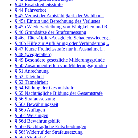
§ 43 Ersatzfreiheitsstrafe
§ 44 Fahrverbot
§ 45 Verlust der Amtsfähigkeit, der Wählbar...
§ 45a Eintritt und Berechnung des Verlustes
§ 45b Wiederverleihung von Fähigkeiten und R...
§ 46 Grundsätze der Strafzumessung
§ 46a Täter-Opfer-Ausgleich, Schadenswiederg...
§ 46b Hilfe zur Aufklärung oder Verhinderung...
§ 47 Kurze Freiheitsstrafe nur in Ausnahmef...
§ 48 (weggefallen)
§ 49 Besondere gesetzliche Milderungsgründe
§ 50 Zusammentreffen von Milderungsgründen
§ 51 Anrechnung
§ 52 Tateinheit
§ 53 Tatmehrheit
§ 54 Bildung der Gesamtstrafe
§ 55 Nachträgliche Bildung der Gesamtstrafe
§ 56 Strafaussetzung
§ 56a Bewährungszeit
§ 56b Auflagen
§ 56c Weisungen
§ 56d Bewährungshilfe
§ 56e Nachträgliche Entscheidungen
§ 56f Widerruf der Strafaussetzung
§ 56g Straferlaß