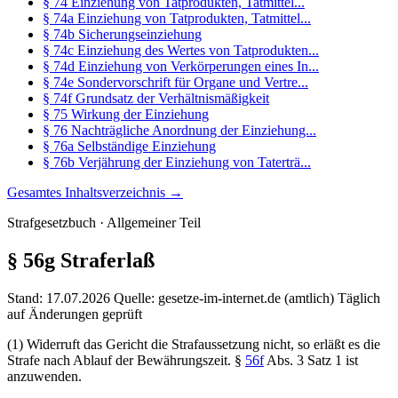
§ 74 Einziehung von Tatprodukten, Tatmittel...
§ 74a Einziehung von Tatprodukten, Tatmittel...
§ 74b Sicherungseinziehung
§ 74c Einziehung des Wertes von Tatprodukten...
§ 74d Einziehung von Verkörperungen eines In...
§ 74e Sondervorschrift für Organe und Vertre...
§ 74f Grundsatz der Verhältnismäßigkeit
§ 75 Wirkung der Einziehung
§ 76 Nachträgliche Anordnung der Einziehung...
§ 76a Selbständige Einziehung
§ 76b Verjährung der Einziehung von Taterträ...
Gesamtes Inhaltsverzeichnis →
Strafgesetzbuch · Allgemeiner Teil
§ 56g
Straferlaß
Stand: 17.07.2026
Quelle: gesetze-im-internet.de (amtlich)
Täglich
auf Änderungen geprüft
(1) Widerruft das Gericht die Strafaussetzung nicht, so erläßt es die
Strafe nach Ablauf der Bewährungszeit. §
56f
Abs. 3 Satz 1 ist
anzuwenden.