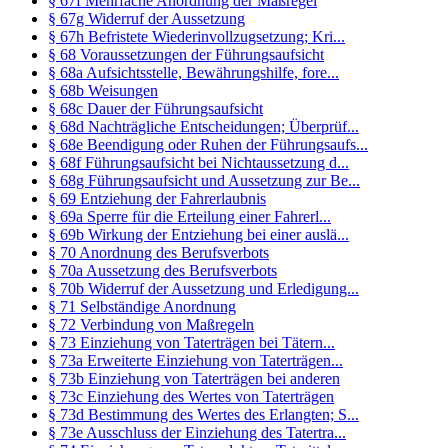
§ 67f Mehrfache Anordnung der Maßregel
§ 67g Widerruf der Aussetzung
§ 67h Befristete Wiederinvollzugsetzung; Kri...
§ 68 Voraussetzungen der Führungsaufsicht
§ 68a Aufsichtsstelle, Bewährungshilfe, fore...
§ 68b Weisungen
§ 68c Dauer der Führungsaufsicht
§ 68d Nachträgliche Entscheidungen; Überprüf...
§ 68e Beendigung oder Ruhen der Führungsaufs...
§ 68f Führungsaufsicht bei Nichtaussetzung d...
§ 68g Führungsaufsicht und Aussetzung zur Be...
§ 69 Entziehung der Fahrerlaubnis
§ 69a Sperre für die Erteilung einer Fahrerl...
§ 69b Wirkung der Entziehung bei einer auslä...
§ 70 Anordnung des Berufsverbots
§ 70a Aussetzung des Berufsverbots
§ 70b Widerruf der Aussetzung und Erledigung...
§ 71 Selbständige Anordnung
§ 72 Verbindung von Maßregeln
§ 73 Einziehung von Taterträgen bei Tätern...
§ 73a Erweiterte Einziehung von Taterträgen...
§ 73b Einziehung von Taterträgen bei anderen
§ 73c Einziehung des Wertes von Taterträgen
§ 73d Bestimmung des Wertes des Erlangten; S...
§ 73e Ausschluss der Einziehung des Tatertra...