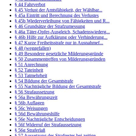
§ 44 Fahrverbot
§ 45 Verlust der Amtsfähigkeit, der Wählbar...
§ 45a Eintritt und Berechnung des Verlustes
§ 45b Wiederverleihung von Fähigkeiten und R...
§ 46 Grundsätze der Strafzumessung
§ 46a Täter-Opfer-Ausgleich, Schadenswiederg...
§ 46b Hilfe zur Aufklärung oder Verhinderung...
§ 47 Kurze Freiheitsstrafe nur in Ausnahmef...
§ 48 (weggefallen)
§ 49 Besondere gesetzliche Milderungsgründe
§ 50 Zusammentreffen von Milderungsgründen
§ 51 Anrechnung
§ 52 Tateinheit
§ 53 Tatmehrheit
§ 54 Bildung der Gesamtstrafe
§ 55 Nachträgliche Bildung der Gesamtstrafe
§ 56 Strafaussetzung
§ 56a Bewährungszeit
§ 56b Auflagen
§ 56c Weisungen
§ 56d Bewährungshilfe
§ 56e Nachträgliche Entscheidungen
§ 56f Widerruf der Strafaussetzung
§ 56g Straferlaß
§ 57 Aussetzung des Strafrestes bei zeitige...