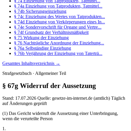
§ 74 Einziehung von Tatprodukten, Tatmittel...
§ 74a Einziehung von Tatprodukten, Tatmittel...
§ 74b Sicherungseinziehung
§ 74c Einziehung des Wertes von Tatprodukten...
§ 74d Einziehung von Verkörperungen eines In...
§ 74e Sondervorschrift für Organe und Vertre...
§ 74f Grundsatz der Verhältnismäßigkeit
§ 75 Wirkung der Einziehung
§ 76 Nachträgliche Anordnung der Einziehung...
§ 76a Selbständige Einziehung
§ 76b Verjährung der Einziehung von Taterträ...
Gesamtes Inhaltsverzeichnis →
Strafgesetzbuch · Allgemeiner Teil
§ 67g
Widerruf der Aussetzung
Stand: 17.07.2026
Quelle: gesetze-im-internet.de (amtlich)
Täglich
auf Änderungen geprüft
(1) Das Gericht widerruft die Aussetzung einer Unterbringung,
wenn die verurteilte Person
1.