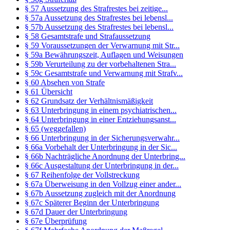
§ 57 Aussetzung des Strafrestes bei zeitige...
§ 57a Aussetzung des Strafrestes bei lebensl...
§ 57b Aussetzung des Strafrestes bei lebensl...
§ 58 Gesamtstrafe und Strafaussetzung
§ 59 Voraussetzungen der Verwarnung mit Str...
§ 59a Bewährungszeit, Auflagen und Weisungen
§ 59b Verurteilung zu der vorbehaltenen Stra...
§ 59c Gesamtstrafe und Verwarnung mit Strafv...
§ 60 Absehen von Strafe
§ 61 Übersicht
§ 62 Grundsatz der Verhältnismäßigkeit
§ 63 Unterbringung in einem psychiatrischen...
§ 64 Unterbringung in einer Entziehungsanst...
§ 65 (weggefallen)
§ 66 Unterbringung in der Sicherungsverwahr...
§ 66a Vorbehalt der Unterbringung in der Sic...
§ 66b Nachträgliche Anordnung der Unterbring...
§ 66c Ausgestaltung der Unterbringung in der...
§ 67 Reihenfolge der Vollstreckung
§ 67a Überweisung in den Vollzug einer ander...
§ 67b Aussetzung zugleich mit der Anordnung
§ 67c Späterer Beginn der Unterbringung
§ 67d Dauer der Unterbringung
§ 67e Überprüfung