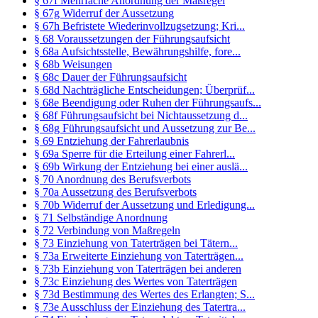
§ 67f Mehrfache Anordnung der Maßregel
§ 67g Widerruf der Aussetzung
§ 67h Befristete Wiederinvollzugsetzung; Kri...
§ 68 Voraussetzungen der Führungsaufsicht
§ 68a Aufsichtsstelle, Bewährungshilfe, fore...
§ 68b Weisungen
§ 68c Dauer der Führungsaufsicht
§ 68d Nachträgliche Entscheidungen; Überprüf...
§ 68e Beendigung oder Ruhen der Führungsaufs...
§ 68f Führungsaufsicht bei Nichtaussetzung d...
§ 68g Führungsaufsicht und Aussetzung zur Be...
§ 69 Entziehung der Fahrerlaubnis
§ 69a Sperre für die Erteilung einer Fahrerl...
§ 69b Wirkung der Entziehung bei einer auslä...
§ 70 Anordnung des Berufsverbots
§ 70a Aussetzung des Berufsverbots
§ 70b Widerruf der Aussetzung und Erledigung...
§ 71 Selbständige Anordnung
§ 72 Verbindung von Maßregeln
§ 73 Einziehung von Taterträgen bei Tätern...
§ 73a Erweiterte Einziehung von Taterträgen...
§ 73b Einziehung von Taterträgen bei anderen
§ 73c Einziehung des Wertes von Taterträgen
§ 73d Bestimmung des Wertes des Erlangten; S...
§ 73e Ausschluss der Einziehung des Tatertra...