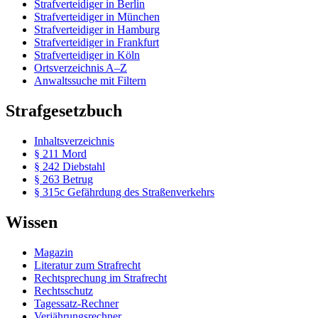
Strafverteidiger in Berlin
Strafverteidiger in München
Strafverteidiger in Hamburg
Strafverteidiger in Frankfurt
Strafverteidiger in Köln
Ortsverzeichnis A–Z
Anwaltssuche mit Filtern
Strafgesetzbuch
Inhaltsverzeichnis
§ 211 Mord
§ 242 Diebstahl
§ 263 Betrug
§ 315c Gefährdung des Straßenverkehrs
Wissen
Magazin
Literatur zum Strafrecht
Rechtsprechung im Strafrecht
Rechtsschutz
Tagessatz-Rechner
Verjährungsrechner