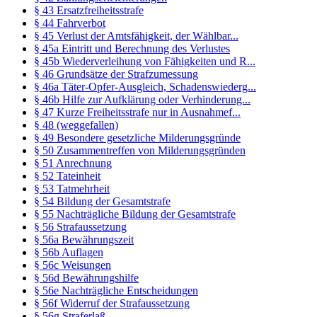
§ 43 Ersatzfreiheitsstrafe
§ 44 Fahrverbot
§ 45 Verlust der Amtsfähigkeit, der Wählbar...
§ 45a Eintritt und Berechnung des Verlustes
§ 45b Wiederverleihung von Fähigkeiten und R...
§ 46 Grundsätze der Strafzumessung
§ 46a Täter-Opfer-Ausgleich, Schadenswiederg...
§ 46b Hilfe zur Aufklärung oder Verhinderung...
§ 47 Kurze Freiheitsstrafe nur in Ausnahmef...
§ 48 (weggefallen)
§ 49 Besondere gesetzliche Milderungsgründe
§ 50 Zusammentreffen von Milderungsgründen
§ 51 Anrechnung
§ 52 Tateinheit
§ 53 Tatmehrheit
§ 54 Bildung der Gesamtstrafe
§ 55 Nachträgliche Bildung der Gesamtstrafe
§ 56 Strafaussetzung
§ 56a Bewährungszeit
§ 56b Auflagen
§ 56c Weisungen
§ 56d Bewährungshilfe
§ 56e Nachträgliche Entscheidungen
§ 56f Widerruf der Strafaussetzung
§ 56g Straferlaß