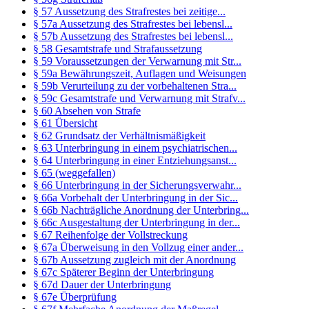
§ 57 Aussetzung des Strafrestes bei zeitige...
§ 57a Aussetzung des Strafrestes bei lebensl...
§ 57b Aussetzung des Strafrestes bei lebensl...
§ 58 Gesamtstrafe und Strafaussetzung
§ 59 Voraussetzungen der Verwarnung mit Str...
§ 59a Bewährungszeit, Auflagen und Weisungen
§ 59b Verurteilung zu der vorbehaltenen Stra...
§ 59c Gesamtstrafe und Verwarnung mit Strafv...
§ 60 Absehen von Strafe
§ 61 Übersicht
§ 62 Grundsatz der Verhältnismäßigkeit
§ 63 Unterbringung in einem psychiatrischen...
§ 64 Unterbringung in einer Entziehungsanst...
§ 65 (weggefallen)
§ 66 Unterbringung in der Sicherungsverwahr...
§ 66a Vorbehalt der Unterbringung in der Sic...
§ 66b Nachträgliche Anordnung der Unterbring...
§ 66c Ausgestaltung der Unterbringung in der...
§ 67 Reihenfolge der Vollstreckung
§ 67a Überweisung in den Vollzug einer ander...
§ 67b Aussetzung zugleich mit der Anordnung
§ 67c Späterer Beginn der Unterbringung
§ 67d Dauer der Unterbringung
§ 67e Überprüfung