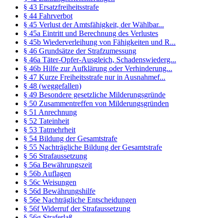
§ 43 Ersatzfreiheitsstrafe
§ 44 Fahrverbot
§ 45 Verlust der Amtsfähigkeit, der Wählbar...
§ 45a Eintritt und Berechnung des Verlustes
§ 45b Wiederverleihung von Fähigkeiten und R...
§ 46 Grundsätze der Strafzumessung
§ 46a Täter-Opfer-Ausgleich, Schadenswiederg...
§ 46b Hilfe zur Aufklärung oder Verhinderung...
§ 47 Kurze Freiheitsstrafe nur in Ausnahmef...
§ 48 (weggefallen)
§ 49 Besondere gesetzliche Milderungsgründe
§ 50 Zusammentreffen von Milderungsgründen
§ 51 Anrechnung
§ 52 Tateinheit
§ 53 Tatmehrheit
§ 54 Bildung der Gesamtstrafe
§ 55 Nachträgliche Bildung der Gesamtstrafe
§ 56 Strafaussetzung
§ 56a Bewährungszeit
§ 56b Auflagen
§ 56c Weisungen
§ 56d Bewährungshilfe
§ 56e Nachträgliche Entscheidungen
§ 56f Widerruf der Strafaussetzung
§ 56g Straferlaß