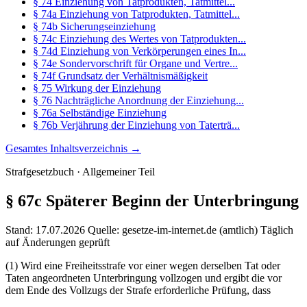
§ 74 Einziehung von Tatprodukten, Tatmittel...
§ 74a Einziehung von Tatprodukten, Tatmittel...
§ 74b Sicherungseinziehung
§ 74c Einziehung des Wertes von Tatprodukten...
§ 74d Einziehung von Verkörperungen eines In...
§ 74e Sondervorschrift für Organe und Vertre...
§ 74f Grundsatz der Verhältnismäßigkeit
§ 75 Wirkung der Einziehung
§ 76 Nachträgliche Anordnung der Einziehung...
§ 76a Selbständige Einziehung
§ 76b Verjährung der Einziehung von Taterträ...
Gesamtes Inhaltsverzeichnis →
Strafgesetzbuch · Allgemeiner Teil
§ 67c
Späterer Beginn der Unterbringung
Stand: 17.07.2026
Quelle: gesetze-im-internet.de (amtlich)
Täglich
auf Änderungen geprüft
(1) Wird eine Freiheitsstrafe vor einer wegen derselben Tat oder
Taten angeordneten Unterbringung vollzogen und ergibt die vor
dem Ende des Vollzugs der Strafe erforderliche Prüfung, dass