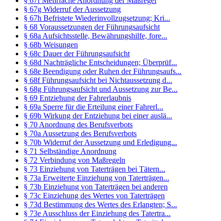
§ 67f Mehrfache Anordnung der Maßregel
§ 67g Widerruf der Aussetzung
§ 67h Befristete Wiederinvollzugsetzung; Kri...
§ 68 Voraussetzungen der Führungsaufsicht
§ 68a Aufsichtsstelle, Bewährungshilfe, fore...
§ 68b Weisungen
§ 68c Dauer der Führungsaufsicht
§ 68d Nachträgliche Entscheidungen; Überprüf...
§ 68e Beendigung oder Ruhen der Führungsaufs...
§ 68f Führungsaufsicht bei Nichtaussetzung d...
§ 68g Führungsaufsicht und Aussetzung zur Be...
§ 69 Entziehung der Fahrerlaubnis
§ 69a Sperre für die Erteilung einer Fahrerl...
§ 69b Wirkung der Entziehung bei einer auslä...
§ 70 Anordnung des Berufsverbots
§ 70a Aussetzung des Berufsverbots
§ 70b Widerruf der Aussetzung und Erledigung...
§ 71 Selbständige Anordnung
§ 72 Verbindung von Maßregeln
§ 73 Einziehung von Taterträgen bei Tätern...
§ 73a Erweiterte Einziehung von Taterträgen...
§ 73b Einziehung von Taterträgen bei anderen
§ 73c Einziehung des Wertes von Taterträgen
§ 73d Bestimmung des Wertes des Erlangten; S...
§ 73e Ausschluss der Einziehung des Tatertra...