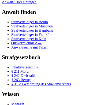
Anwalt? Hier eintragen
Anwalt finden
Strafverteidiger in Berlin
Strafverteidiger in München
Strafverteidiger in Hamburg
Strafverteidiger in Frankfurt
Strafverteidiger in Köln
Ortsverzeichnis A–Z
Anwaltssuche mit Filtern
Strafgesetzbuch
Inhaltsverzeichnis
§ 211 Mord
§ 242 Diebstahl
§ 263 Betrug
§ 315c Gefährdung des Straßenverkehrs
Wissen
Magazin