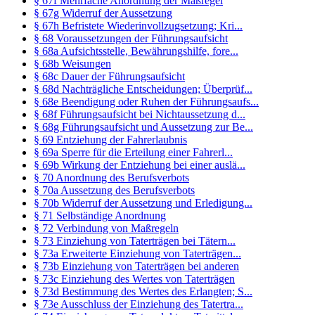
§ 67f Mehrfache Anordnung der Maßregel
§ 67g Widerruf der Aussetzung
§ 67h Befristete Wiederinvollzugsetzung; Kri...
§ 68 Voraussetzungen der Führungsaufsicht
§ 68a Aufsichtsstelle, Bewährungshilfe, fore...
§ 68b Weisungen
§ 68c Dauer der Führungsaufsicht
§ 68d Nachträgliche Entscheidungen; Überprüf...
§ 68e Beendigung oder Ruhen der Führungsaufs...
§ 68f Führungsaufsicht bei Nichtaussetzung d...
§ 68g Führungsaufsicht und Aussetzung zur Be...
§ 69 Entziehung der Fahrerlaubnis
§ 69a Sperre für die Erteilung einer Fahrerl...
§ 69b Wirkung der Entziehung bei einer auslä...
§ 70 Anordnung des Berufsverbots
§ 70a Aussetzung des Berufsverbots
§ 70b Widerruf der Aussetzung und Erledigung...
§ 71 Selbständige Anordnung
§ 72 Verbindung von Maßregeln
§ 73 Einziehung von Taterträgen bei Tätern...
§ 73a Erweiterte Einziehung von Taterträgen...
§ 73b Einziehung von Taterträgen bei anderen
§ 73c Einziehung des Wertes von Taterträgen
§ 73d Bestimmung des Wertes des Erlangten; S...
§ 73e Ausschluss der Einziehung des Tatertra...