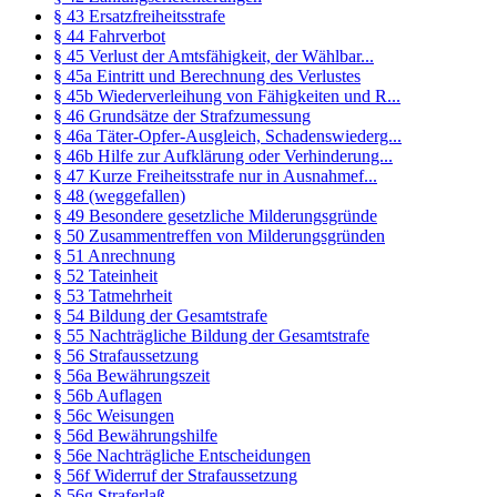
§ 43 Ersatzfreiheitsstrafe
§ 44 Fahrverbot
§ 45 Verlust der Amtsfähigkeit, der Wählbar...
§ 45a Eintritt und Berechnung des Verlustes
§ 45b Wiederverleihung von Fähigkeiten und R...
§ 46 Grundsätze der Strafzumessung
§ 46a Täter-Opfer-Ausgleich, Schadenswiederg...
§ 46b Hilfe zur Aufklärung oder Verhinderung...
§ 47 Kurze Freiheitsstrafe nur in Ausnahmef...
§ 48 (weggefallen)
§ 49 Besondere gesetzliche Milderungsgründe
§ 50 Zusammentreffen von Milderungsgründen
§ 51 Anrechnung
§ 52 Tateinheit
§ 53 Tatmehrheit
§ 54 Bildung der Gesamtstrafe
§ 55 Nachträgliche Bildung der Gesamtstrafe
§ 56 Strafaussetzung
§ 56a Bewährungszeit
§ 56b Auflagen
§ 56c Weisungen
§ 56d Bewährungshilfe
§ 56e Nachträgliche Entscheidungen
§ 56f Widerruf der Strafaussetzung
§ 56g Straferlaß