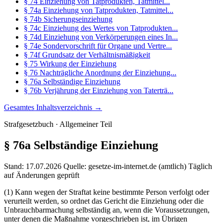
§ 74 Einziehung von Tatprodukten, Tatmittel...
§ 74a Einziehung von Tatprodukten, Tatmittel...
§ 74b Sicherungseinziehung
§ 74c Einziehung des Wertes von Tatprodukten...
§ 74d Einziehung von Verkörperungen eines In...
§ 74e Sondervorschrift für Organe und Vertre...
§ 74f Grundsatz der Verhältnismäßigkeit
§ 75 Wirkung der Einziehung
§ 76 Nachträgliche Anordnung der Einziehung...
§ 76a Selbständige Einziehung
§ 76b Verjährung der Einziehung von Taterträ...
Gesamtes Inhaltsverzeichnis →
Strafgesetzbuch · Allgemeiner Teil
§ 76a
Selbständige Einziehung
Stand: 17.07.2026
Quelle: gesetze-im-internet.de (amtlich)
Täglich
auf Änderungen geprüft
(1) Kann wegen der Straftat keine bestimmte Person verfolgt oder
verurteilt werden, so ordnet das Gericht die Einziehung oder die
Unbrauchbarmachung selbständig an, wenn die Voraussetzungen,
unter denen die Maßnahme vorgeschrieben ist, im Übrigen