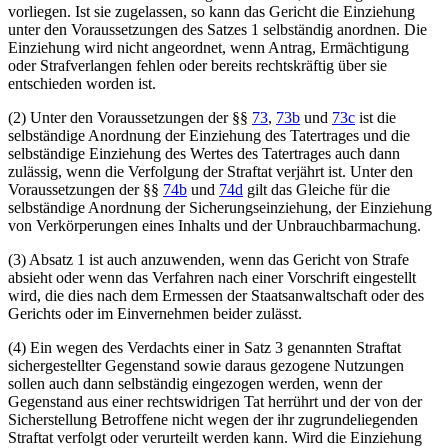
vorliegen. Ist sie zugelassen, so kann das Gericht die Einziehung
unter den Voraussetzungen des Satzes 1 selbständig anordnen. Die
Einziehung wird nicht angeordnet, wenn Antrag, Ermächtigung
oder Strafverlangen fehlen oder bereits rechtskräftig über sie
entschieden worden ist.
(2) Unter den Voraussetzungen der §§
73
,
73b
und
73c
ist die
selbständige Anordnung der Einziehung des Tatertrages und die
selbständige Einziehung des Wertes des Tatertrages auch dann
zulässig, wenn die Verfolgung der Straftat verjährt ist. Unter den
Voraussetzungen der §§
74b
und
74d
gilt das Gleiche für die
selbständige Anordnung der Sicherungseinziehung, der Einziehung
von Verkörperungen eines Inhalts und der Unbrauchbarmachung.
(3) Absatz 1 ist auch anzuwenden, wenn das Gericht von Strafe
absieht oder wenn das Verfahren nach einer Vorschrift eingestellt
wird, die dies nach dem Ermessen der Staatsanwaltschaft oder des
Gerichts oder im Einvernehmen beider zulässt.
(4) Ein wegen des Verdachts einer in Satz 3 genannten Straftat
sichergestellter Gegenstand sowie daraus gezogene Nutzungen
sollen auch dann selbständig eingezogen werden, wenn der
Gegenstand aus einer rechtswidrigen Tat herrührt und der von der
Sicherstellung Betroffene nicht wegen der ihr zugrundeliegenden
Straftat verfolgt oder verurteilt werden kann. Wird die Einziehung