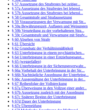
§ 57 Aussetzung des Strafrestes bei zeitige...
§ 57a Aussetzung des Strafrestes bei lebensl...
§ 57b Aussetzung des Strafrestes bei lebensl...
§ 58 Gesamtstrafe und Strafaussetzung
§ 59 Voraussetzungen der Verwarnung mit Str...
§ 59a Bewährungszeit, Auflagen und Weisungen
§ 59b Verurteilung zu der vorbehaltenen Stra...
§ 59c Gesamtstrafe und Verwarnung mit Strafv...
§ 60 Absehen von Strafe
§ 61 Übersicht
§ 62 Grundsatz der Verhältnismäßigkeit
§ 63 Unterbringung in einem psychiatrischen...
§ 64 Unterbringung in einer Entziehungsanst...
§ 65 (weggefallen)
§ 66 Unterbringung in der Sicherungsverwahr...
§ 66a Vorbehalt der Unterbringung in der Sic...
§ 66b Nachträgliche Anordnung der Unterbring...
§ 66c Ausgestaltung der Unterbringung in der...
§ 67 Reihenfolge der Vollstreckung
§ 67a Überweisung in den Vollzug einer ander...
§ 67b Aussetzung zugleich mit der Anordnung
§ 67c Späterer Beginn der Unterbringung
§ 67d Dauer der Unterbringung
§ 67e Überprüfung