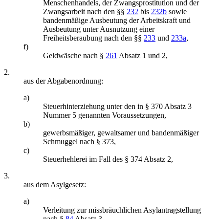
Menschenhandels, der Zwangsprostitution und der
Zwangsarbeit nach den §§
232
bis
232b
sowie
bandenmäßige Ausbeutung der Arbeitskraft und
Ausbeutung unter Ausnutzung einer
Freiheitsberaubung nach den §§
233
und
233a
,
f)
Geldwäsche nach §
261
Absatz 1 und 2,
2.
aus der Abgabenordnung:
a)
Steuerhinterziehung unter den in § 370 Absatz 3
Nummer 5 genannten Voraussetzungen,
b)
gewerbsmäßiger, gewaltsamer und bandenmäßiger
Schmuggel nach § 373,
c)
Steuerhehlerei im Fall des § 374 Absatz 2,
3.
aus dem Asylgesetz:
a)
Verleitung zur missbräuchlichen Asylantragstellung
nach §
84
Absatz 3,