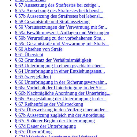
§ 57 Aussetzung des Strafrestes bei zeitige...
§ 57a Aussetzung des Strafrestes bei lebensl...
§ 57b Aussetzung des Strafrestes bei lebensl...
§ 58 Gesamtstrafe und Strafaussetzung
§ 59 Voraussetzungen der Verwarnung mit Str...
§ 59a Bewährungszeit, Auflagen und Weisungen
§ 59b Verurteilung zu der vorbehaltenen Stra...
§ 59c Gesamtstrafe und Verwarnung mit Strafv...
§ 60 Absehen von Strafe
§ 61 Übersicht
§ 62 Grundsatz der Verhältnismäßigkeit
§ 63 Unterbringung in einem psychiatrischen...
§ 64 Unterbringung in einer Entziehungsanst...
§ 65 (weggefallen)
§ 66 Unterbringung in der Sicherungsverwahr...
§ 66a Vorbehalt der Unterbringung in der Sic...
§ 66b Nachträgliche Anordnung der Unterbring...
§ 66c Ausgestaltung der Unterbringung in der...
§ 67 Reihenfolge der Vollstreckung
§ 67a Überweisung in den Vollzug einer ander...
§ 67b Aussetzung zugleich mit der Anordnung
§ 67c Späterer Beginn der Unterbringung
§ 67d Dauer der Unterbringung
§ 67e Überprüfung