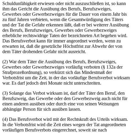
Schuldunfähigkeit erwiesen oder nicht auszuschließen ist, so kann
ihm das Gericht die Ausübung des Berufs, Berufszweiges,
Gewerbes oder Gewerbezweiges für die Dauer von einem Jahr bis
zu fünf Jahren verbieten, wenn die Gesamtwürdigung des Täters
und der Tat die Gefahr erkennen läßt, daß er bei weiterer Ausübung
des Berufs, Berufszweiges, Gewerbes oder Gewerbezweiges
erhebliche rechtswidrige Taten der bezeichneten Art begehen wird.
Das Berufsverbot kann für immer angeordnet werden, wenn zu
erwarten ist, daß die gesetzliche Höchstfrist zur Abwehr der von
dem Täter drohenden Gefahr nicht ausreicht.
(2) War dem Täter die Ausübung des Berufs, Berufszweiges,
Gewerbes oder Gewerbezweiges vorläufig verboten (§ 132a der
Strafprozeßordnung), so verkürzt sich das Mindestmaß der
Verbotsfrist um die Zeit, in der das vorläufige Berufsverbot wirksam
war. Es darf jedoch drei Monate nicht unterschreiten.
(3) Solange das Verbot wirksam ist, darf der Täter den Beruf, den
Berufszweig, das Gewerbe oder den Gewerbezweig auch nicht für
einen anderen ausüben oder durch eine von seinen Weisungen
abhängige Person für sich ausüben lassen.
(4) Das Berufsverbot wird mit der Rechtskraft des Urteils wirksam.
In die Verbotsfrist wird die Zeit eines wegen der Tat angeordneten
vorläufigen Berufsverbots eingerechnet, soweit sie nach