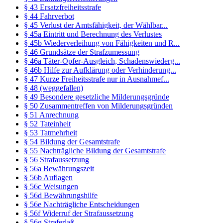
§ 43 Ersatzfreiheitsstrafe
§ 44 Fahrverbot
§ 45 Verlust der Amtsfähigkeit, der Wählbar...
§ 45a Eintritt und Berechnung des Verlustes
§ 45b Wiederverleihung von Fähigkeiten und R...
§ 46 Grundsätze der Strafzumessung
§ 46a Täter-Opfer-Ausgleich, Schadenswiederg...
§ 46b Hilfe zur Aufklärung oder Verhinderung...
§ 47 Kurze Freiheitsstrafe nur in Ausnahmef...
§ 48 (weggefallen)
§ 49 Besondere gesetzliche Milderungsgründe
§ 50 Zusammentreffen von Milderungsgründen
§ 51 Anrechnung
§ 52 Tateinheit
§ 53 Tatmehrheit
§ 54 Bildung der Gesamtstrafe
§ 55 Nachträgliche Bildung der Gesamtstrafe
§ 56 Strafaussetzung
§ 56a Bewährungszeit
§ 56b Auflagen
§ 56c Weisungen
§ 56d Bewährungshilfe
§ 56e Nachträgliche Entscheidungen
§ 56f Widerruf der Strafaussetzung
§ 56g Straferlaß