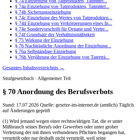
§ 74 Einziehung von Tatprodukten, Tatmittel...
§ 74a Einziehung von Tatprodukten, Tatmittel...
§ 74b Sicherungseinziehung
§ 74c Einziehung des Wertes von Tatprodukten...
§ 74d Einziehung von Verkörperungen eines In...
§ 74e Sondervorschrift für Organe und Vertre...
§ 74f Grundsatz der Verhältnismäßigkeit
§ 75 Wirkung der Einziehung
§ 76 Nachträgliche Anordnung der Einziehung...
§ 76a Selbständige Einziehung
§ 76b Verjährung der Einziehung von Taterträ...
Gesamtes Inhaltsverzeichnis →
Strafgesetzbuch · Allgemeiner Teil
§ 70
Anordnung des Berufsverbots
Stand: 17.07.2026
Quelle: gesetze-im-internet.de (amtlich)
Täglich
auf Änderungen geprüft
(1) Wird jemand wegen einer rechtswidrigen Tat, die er unter
Mißbrauch seines Berufs oder Gewerbes oder unter grober
Verletzung der mit ihnen verbundenen Pflichten begangen hat,
verurteilt oder nur deshalb nicht verurteilt, weil seine