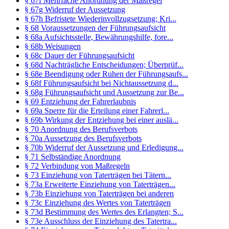
§ 67f Mehrfache Anordnung der Maßregel
§ 67g Widerruf der Aussetzung
§ 67h Befristete Wiederinvollzugsetzung; Kri...
§ 68 Voraussetzungen der Führungsaufsicht
§ 68a Aufsichtsstelle, Bewährungshilfe, fore...
§ 68b Weisungen
§ 68c Dauer der Führungsaufsicht
§ 68d Nachträgliche Entscheidungen; Überprüf...
§ 68e Beendigung oder Ruhen der Führungsaufs...
§ 68f Führungsaufsicht bei Nichtaussetzung d...
§ 68g Führungsaufsicht und Aussetzung zur Be...
§ 69 Entziehung der Fahrerlaubnis
§ 69a Sperre für die Erteilung einer Fahrerl...
§ 69b Wirkung der Entziehung bei einer auslä...
§ 70 Anordnung des Berufsverbots
§ 70a Aussetzung des Berufsverbots
§ 70b Widerruf der Aussetzung und Erledigung...
§ 71 Selbständige Anordnung
§ 72 Verbindung von Maßregeln
§ 73 Einziehung von Taterträgen bei Tätern...
§ 73a Erweiterte Einziehung von Taterträgen...
§ 73b Einziehung von Taterträgen bei anderen
§ 73c Einziehung des Wertes von Taterträgen
§ 73d Bestimmung des Wertes des Erlangten; S...
§ 73e Ausschluss der Einziehung des Tatertra...