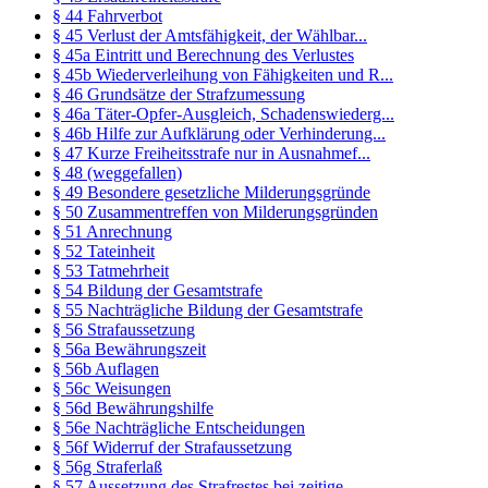
§ 44 Fahrverbot
§ 45 Verlust der Amtsfähigkeit, der Wählbar...
§ 45a Eintritt und Berechnung des Verlustes
§ 45b Wiederverleihung von Fähigkeiten und R...
§ 46 Grundsätze der Strafzumessung
§ 46a Täter-Opfer-Ausgleich, Schadenswiederg...
§ 46b Hilfe zur Aufklärung oder Verhinderung...
§ 47 Kurze Freiheitsstrafe nur in Ausnahmef...
§ 48 (weggefallen)
§ 49 Besondere gesetzliche Milderungsgründe
§ 50 Zusammentreffen von Milderungsgründen
§ 51 Anrechnung
§ 52 Tateinheit
§ 53 Tatmehrheit
§ 54 Bildung der Gesamtstrafe
§ 55 Nachträgliche Bildung der Gesamtstrafe
§ 56 Strafaussetzung
§ 56a Bewährungszeit
§ 56b Auflagen
§ 56c Weisungen
§ 56d Bewährungshilfe
§ 56e Nachträgliche Entscheidungen
§ 56f Widerruf der Strafaussetzung
§ 56g Straferlaß
§ 57 Aussetzung des Strafrestes bei zeitige...